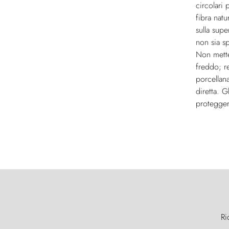
circolari 
fibra natu
sulla supe
non sia sp
Non mette
freddo; re
porcellana
diretta. G
proteggere
Ri