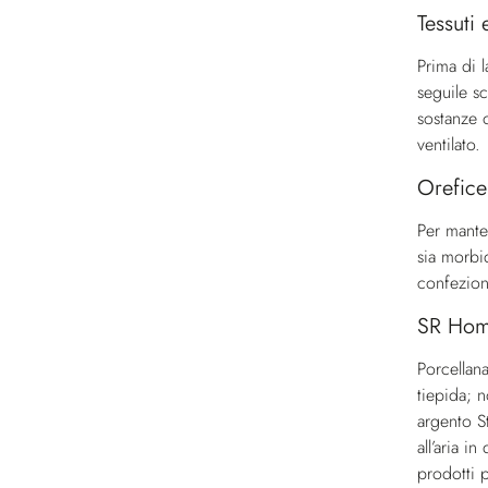
Tessuti 
Prima di l
seguile sc
sostanze o
ventilato.
Orefice
Per manten
sia morbi
confezion
SR Ho
Porcellana
tiepida; n
argento St
all’aria 
prodotti 