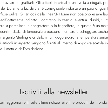
per evitare di graffiarli. Gli articoli in cristallo, una volta asciugat
rale. Durante la lucidatura, è consigliabile indossare un paio di guant
rficie pulita. Gli articoli della linea SR Home non possono essere lava
ecificatamente indicato il contrario. In caso di eventuali dubbi, ti i
re la porcellana in congelatore o in frigorifero, in quanto è un mate
pentini sbalzi di temperatura possono incrinare o scheggiare anche gli 
, argento Sterling e cristallo in un luogo sicuro, a temperatura ambient
li articoli in argento vengono forniti all’interno di apposite scatole i
 il metallo dall’ossidazione.
Iscriviti alla newsletter
cevi aggiornamenti sulle ultime notizie, eventi e prodotti del mondo