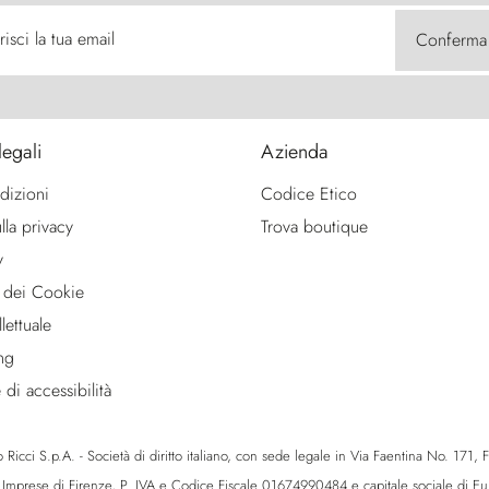
risci la tua email
Conferma
legali
Azienda
dizioni
Codice Etico
lla privacy
Trova boutique
y
 dei Cookie
lettuale
ng
 di accessibilità
icci S.p.A. - Società di diritto italiano, con sede legale in Via Faentina No. 171, Fie
e Imprese di Firenze, P. IVA e Codice Fiscale 01674990484 e capitale sociale di 