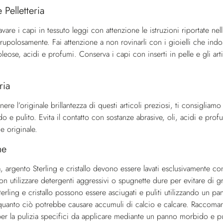
e Pelletteria
avare i capi in tessuto leggi con attenzione le istruzioni riportate n
rupolosamente. Fai attenzione a non rovinarli con i gioielli che indo
leose, acidi e profumi. Conserva i capi con inserti in pelle e gli arti
ria
ere l’originale brillantezza di questi articoli preziosi, ti consigliamo
do e pulito. Evita il contatto con sostanze abrasive, oli, acidi e pr
e originale.
me
, argento Sterling e cristallo devono essere lavati esclusivamente con
on utilizzare detergenti aggressivi o spugnette dure per evitare di gr
erling e cristallo possono essere asciugati e puliti utilizzando un pa
in quanto ciò potrebbe causare accumuli di calcio e calcare. Raccoma
per la pulizia specifici da applicare mediante un panno morbido e pul