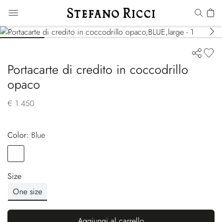
Portacarte di credito in coccodrillo
opaco
€ 1.450
Color:
blue
Color
BLUE
Size
One size
Aggiungi al carrello