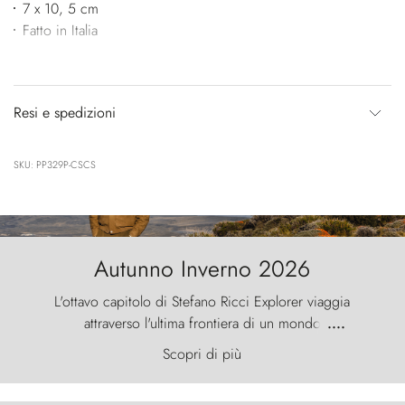
7 x 10, 5 cm
Fatto in Italia
Resi e spedizioni
SKU: PP329P-CSCS
Autunno Inverno 2026
L'ottavo capitolo di Stefano Ricci Explorer viaggia
attraverso l'ultima frontiera di un mondo
....
primordiale, dove il vento scolpisce la natura con
Scopri di più
furia ancestrale e le Torres del Paine sfidano il
cielo come sentinelle di pietra.