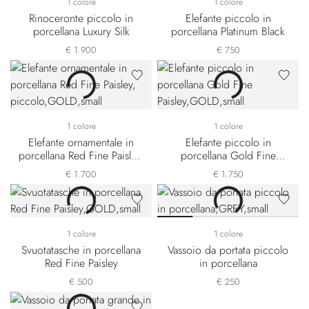
1 colore
1 colore
Rinoceronte piccolo in
Elefante piccolo in
porcellana Luxury Silk
porcellana Platinum Black
€ 1.900
€ 750
1 colore
1 colore
Elefante ornamentale in
Elefante piccolo in
porcellana Red Fine Paisley,
porcellana Gold Fine
piccolo
Paisley
€ 1.700
€ 1.750
1 colore
1 colore
Svuotatasche in porcellana
Vassoio da portata piccolo
Red Fine Paisley
in porcellana
€ 500
€ 250