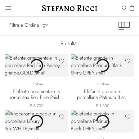
SR Home Decor
Filtra e Ordina
9
risultati
1 colore
1 colore
Elefante ornamentale in
Elefante grande in
porcellana Red Fine Paisley,
porcellana Platinum Black
grande
Shiny
€ 3.700
€ 1.600