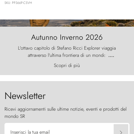
SKU: PP366P-CSVH
Autunno Inverno 2026
L'ottavo capitolo di Stefano Ricci Explorer viaggia
attraverso l'ultima frontiera di un mondo
....
primordiale, dove il vento scolpisce la natura con
Scopri di più
furia ancestrale e le Torres del Paine sfidano il
cielo come sentinelle di pietra.
Newsletter
Ricevi aggiornamenti sulle ultime notizie, eventi e prodotti del
mondo SR
Inserisci la tua email