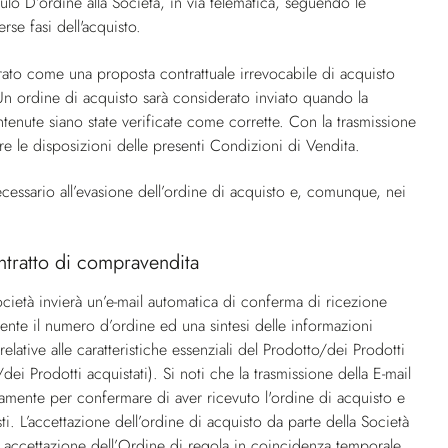
lo D’ordine alla Società, in via telematica, seguendo le
se fasi dell'acquisto.
rato come una proposta contrattuale irrevocabile di acquisto
. Un ordine di acquisto sarà considerato inviato quando la
tenute siano state verificate come corrette. Con la trasmissione
e le disposizioni delle presenti Condizioni di Vendita.
ecessario all’evasione dell’ordine di acquisto e, comunque, nei
ntratto di compravendita
ocietà invierà un’e-mail automatica di conferma di ricezione
ente il numero d’ordine ed una sintesi delle informazioni
 relative alle caratteristiche essenziali del Prodotto/dei Prodotti
dei Prodotti acquistati). Si noti che la trasmissione della E-mail
amente per confermare di aver ricevuto l'ordine di acquisto e
sti. L’accettazione dell’ordine di acquisto da parte della Società
i accettazione dell’Ordine di regola in coincidenza temporale