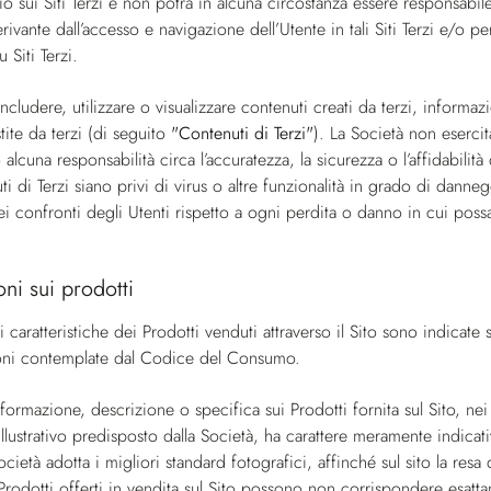
 sui Siti Terzi e non potrà in alcuna circostanza essere responsabile
vante dall’accesso e navigazione dell’Utente in tali Siti Terzi e/o p
u Siti Terzi.
includere, utilizzare o visualizzare contenuti creati da terzi, informa
ite da terzi (di seguito
"Contenuti di Terzi"
). La Società non eserci
alcuna responsabilità circa l’accuratezza, la sicurezza o l’affidabilit
ti di Terzi siano privi di virus o altre funzionalità in grado di danne
ei confronti degli Utenti rispetto a ogni perdita o danno in cui pos
oni sui prodotti
i caratteristiche dei Prodotti venduti attraverso il Sito sono indicate s
sioni contemplate dal Codice del Consumo.
nformazione, descrizione o specifica sui Prodotti fornita sul Sito, nei
 illustrativo predisposto dalla Società, ha carattere meramente indic
ocietà adotta i migliori standard fotografici, affinché sul sito la re
i Prodotti offerti in vendita sul Sito possono non corrispondere esatt