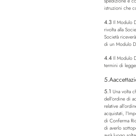
spedizione e co
istruzioni che c
4.3
Il Modulo D
rivolta alla Soc
Società ricever
di un Modulo D’
4.4
Il Modulo D
termini di legge
5.Aaccettazi
5.1
Una volta c
dell’ordine di a
relative all’ordi
acquistati, l’Im
di Conferma Ric
di averlo sottop
avrà luogo solt