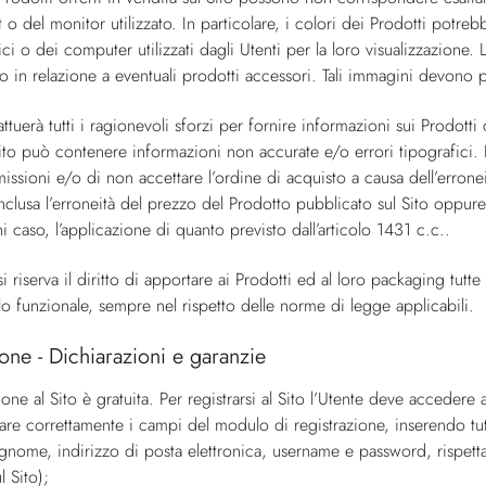
 o del monitor utilizzato. In particolare, i colori dei Prodotti potrebb
ici o dei computer utilizzati dagli Utenti per la loro visualizzazione
 in relazione a eventuali prodotti accessori. Tali immagini devono p
ttuerà tutti i ragionevoli sforzi per fornire informazioni sui Prodotti 
to può contenere informazioni non accurate e/o errori tipografici. La 
issioni e/o di non accettare l’ordine di acquisto a causa dell’errone
 inclusa l’erroneità del prezzo del Prodotto pubblicato sul Sito opp
i caso, l’applicazione di quanto previsto dall’articolo 1431 c.c..
i riserva il diritto di apportare ai Prodotti ed al loro packaging tutte
filo funzionale, sempre nel rispetto delle norme di legge applicabili.
ione - Dichiarazioni e garanzie
ione al Sito è gratuita. Per registrarsi al Sito l’Utente deve acceder
are correttamente i campi del modulo di registrazione, inserendo tutti 
nome, indirizzo di posta elettronica, username e password, rispettand
l Sito);