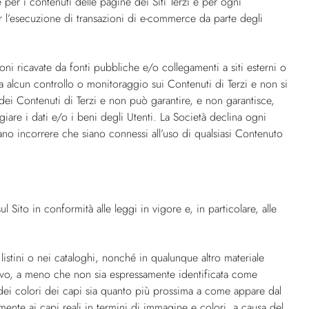
 per i contenuti delle pagine dei Siti Terzi e per ogni
er l’esecuzione di transazioni di e-commerce da parte degli
zioni ricavate da fonti pubbliche e/o collegamenti a siti esterni o
ta alcun controllo o monitoraggio sui Contenuti di Terzi e non si
à dei Contenuti di Terzi e non può garantire, e non garantisce,
ggiare i dati e/o i beni degli Utenti. La Società declina ogni
sano incorrere che siano connessi all’uso di qualsiasi Contenuto
ul Sito in conformità alle leggi in vigore e, in particolare, alle
 listini o nei cataloghi, nonché in qualunque altro materiale
ativo, a meno che non sia espressamente identificata come
sa dei colori dei capi sia quanto più prossima a come appare dal
amente ai capi reali in termini di immagine e colori, a causa del