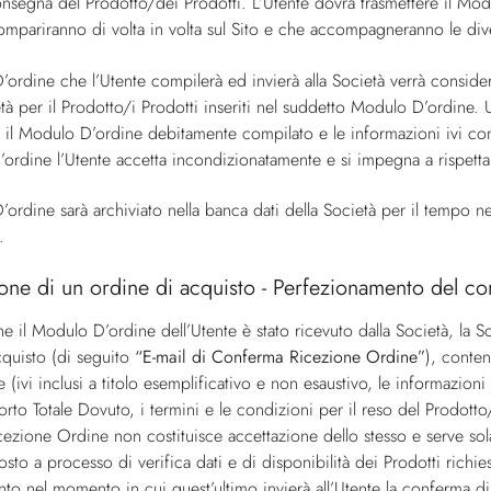
nsegna del Prodotto/dei Prodotti. L’Utente dovrà trasmettere il Modu
ompariranno di volta in volta sul Sito e che accompagneranno le diver
’ordine che l’Utente compilerà ed invierà alla Società verrà conside
ietà per il Prodotto/i Prodotti inseriti nel suddetto Modulo D’ordine
à il Modulo D’ordine debitamente compilato e le informazioni ivi con
ordine l’Utente accetta incondizionatamente e si impegna a rispettar
’ordine sarà archiviato nella banca dati della Società per il tempo n
.
one di un ordine di acquisto - Perfezionamento del co
he il Modulo D’ordine dell’Utente è stato ricevuto dalla Società, la S
cquisto (di seguito
“E-mail di Conferma Ricezione Ordine”
), conten
ne (ivi inclusi a titolo esemplificativo e non esaustivo, le informazioni
porto Totale Dovuto, i termini e le condizioni per il reso del Prodotto/
ezione Ordine non costituisce accettazione dello stesso e serve sol
osto a processo di verifica dati e di disponibilità dei Prodotti richie
anto nel momento in cui quest’ultimo invierà all’Utente la conferma d