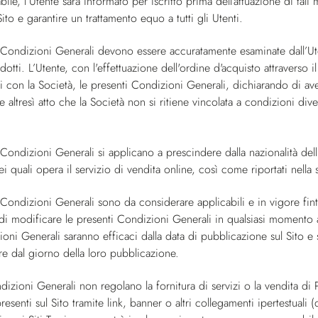
le, l’Utente sarà informato per iscritto prima dell’attuazione di tali 
Sito e garantire un trattamento equo a tutti gli Utenti.
 Condizioni Generali devono essere accuratamente esaminate dall’U
dotti. L’Utente, con l'effettuazione dell'ordine d'acquisto attraverso 
i con la Società, le presenti Condizioni Generali, dichiarando di aver
e altresì atto che la Società non si ritiene vincolata a condizioni d
 Condizioni Generali si applicano a prescindere dalla nazionalità de
i quali opera il servizio di vendita online, così come riportati nella
Condizioni Generali sono da considerare applicabili e in vigore finta
to di modificare le presenti Condizioni Generali in qualsiasi momento
oni Generali saranno efficaci dalla data di pubblicazione sul Sito e 
tire dal giorno della loro pubblicazione.
zioni Generali non regolano la fornitura di servizi o la vendita di P
esenti sul Sito tramite link, banner o altri collegamenti ipertestuali 