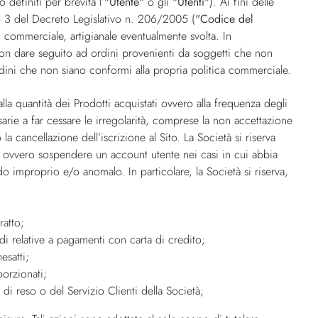
definiti per brevità l’
"Utente"
o gli
"Utenti"
). Ai fini delle
lo 3 del Decreto Legislativo n. 206/2005 (
"Codice del
le, commerciale, artigianale eventualmente svolta. In
i non dare seguito ad ordini provenienti da soggetti che non
ini che non siano conformi alla propria politica commerciale.
lla quantità dei Prodotti acquistati ovvero alla frequenza degli
cessarie a far cessare le irregolarità, comprese la non accettazione
la cancellazione dell’iscrizione al Sito. La Società si riserva
Sito ovvero sospendere un account utente nei casi in cui abbia
odo improprio e/o anomalo. In particolare, la Società si riserva,
ratto;
rodi relative a pagamenti con carta di credito;
esatti;
porzionati;
i reso o del Servizio Clienti della Società;