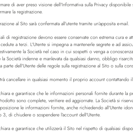
rmare di aver preso visione dell'Informativa sulla Privacy disponibile 
ermare la registrazione.
trazione al Sito sarà confermata all'utente tramite un’apposita e-mail.
ali di registrazione devono essere conservate con estrema cura e att
cedute a terzi. L'Utente si impegna a mantenerle segrete e ad assicu
stivamente la Società nel caso in cui sospetti o venga a conoscenza 
 la Società indenne e manlevata da qualsiasi danno, obbligo risarcit
da parte dell'Utente delle regole sulla registrazione al Sito o sulla co
trà cancellare in qualsiasi momento il proprio account contattando il 
chiara e garantisce che le informazioni personali fornite durante la p
rodotto sono complete, veritiere ed aggiornate. La Società si riserva 
posizione le informazioni fornite, anche richiedendo all'Utente ido
o 3, di chiudere o sospendere l'account dell'Utente.
chiara e garantisce che utilizzerà il Sito nel rispetto di qualsiasi d