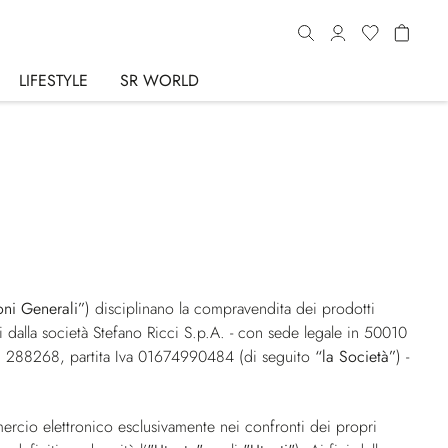
LIFESTYLE
SR WORLD
oni Generali”
) disciplinano la compravendita dei prodotti
i dalla società Stefano Ricci S.p.A. - con sede legale in 50010
l n. 288268, partita Iva 01674990484 (di seguito
“la Società”
) -
mmercio elettronico esclusivamente nei confronti dei propri