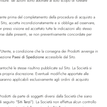
misure. Tali azioni sono adottate al solo scopo di tutelare
tente prima del completamento della procedura di acquisto a
il Sito, accetta incondizionatamente e si obbliga ad osservare,
 preso visione ed accettato tutte le indicazioni allo stesso
iverse dalle presenti, se non preventivamente concordate per
ll'Utente, a condizione che la consegna dei Prodotti avvenga in
 sezione
Paesi di Spedizione
accessibile dal Sito.
ntoché le stesse risultino pubblicate sul Sito. La Società si
 a propria discrezione. Eventuali modifiche apportate alle
saranno applicabili esclusivamente agli ordini di acquisto
rodotti da parte di soggetti diversi dalla Società che siano
(di seguito
“Siti Terzi”
). La Società non effettua alcun controllo