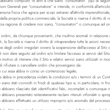
e abbiano compiuto 18 anni e che siano “consumatori” (qui di seguito 
ioni Generali per “consumatore” si intende, in conformità all’artico
persona fisica che agisce per scopi estranei all'attività imprenditoria
ella propria politica commerciale, la Società si riserva il diritto d
bia ragione di credere non siano, "consumatori" o comunque ad ord
 ordini, da chiunque provenienti, che risultino anomali in relazione a
ti, la Società si riserva il diritto di intraprendere tutte le azioni ne
ne degli ordini irregolari ovvero la sospensione dell'accesso al Sito o 
to di non dare seguito ad ordini e/o limitare l’accesso ai servizi del 
motivo di ritenere che il Sito e relativi servizi siano utilizzati in m
to di rifiutare o cancellare ordini che provengano da:
n cui essa abbia in corso un contenzioso legale;
e abbia in precedenza violato le condizioni e/o i termini di un Cont
 siano stati coinvolti in frodi di qualsiasi tipo e, in particolare, in f
 abbiano rilasciato dati identificativi falsi, incompleti o comunque in
e abbiano presentato reiteratamente reclami ritenuti infondati o spro
e abbiano effettuato un utilizzo improprio e/o anomalo del processo d