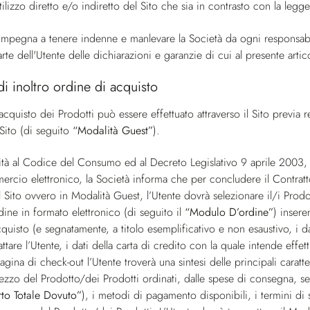
ilizzo diretto e/o indiretto del Sito che sia in contrasto con la legge,
 impegna a tenere indenne e manlevare la Società da ogni responsabi
rte dell'Utente delle dichiarazioni e garanzie di cui al presente artic
di inoltro ordine di acquisto
acquisto dei Prodotti può essere effettuato attraverso il Sito previa r
 Sito (di seguito
“Modalità Guest”
).
tà al Codice del Consumo ed al Decreto Legislativo 9 aprile 2003, 
rcio elettronico, la Società informa che per concludere il Contratto
l Sito ovvero in Modalità Guest, l’Utente dovrà selezionare il/i Prodo
ine in formato elettronico (di seguito il
“Modulo D’ordine”
) insere
cquisto (e segnatamente, a titolo esemplificativo e non esaustivo, i da
ttare l’Utente, i dati della carta di credito con la quale intende eff
pagina di check-out l’Utente troverà una sintesi delle principali carat
rezzo del Prodotto/dei Prodotti ordinati, dalle spese di consegna, se
rto Totale Dovuto”
), i metodi di pagamento disponibili, i termini di 