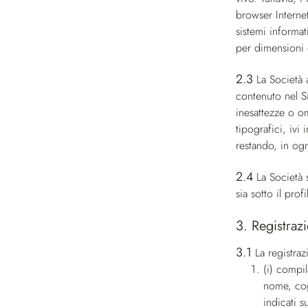
browser Internet
sistemi informat
per dimensioni o
2.3
La Società a
contenuto nel Si
inesattezze o om
tipografici, ivi
restando, in ogn
2.4
La Società s
sia sotto il pro
3. Registraz
3.1
La registraz
(i) compil
nome, cog
indicati su