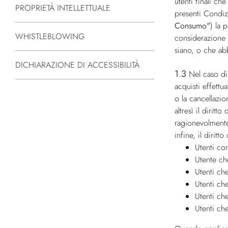
utenti finali ch
PROPRIETÀ INTELLETTUALE
presenti Condiz
Consumo"
) la 
WHISTLEBLOWING
considerazione d
siano, o che ab
DICHIARAZIONE DI ACCESSIBILITÀ
1.3
Nel caso di
acquisti effettua
o la cancellazio
altresì il dirit
ragionevolmente 
infine, il dirit
Utenti co
Utente ch
Utenti che
Utenti che
Utenti ch
Utenti ch