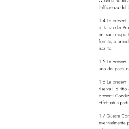
Quando applicabi
l’efficienza del 
1.4
Le presenti
distanza dei Pro
nei suoi rapport
fornite, e prend
iscritto.
1.5
Le presenti
uno dei paesi ne
1.6
Le presenti 
riserva il dirit
presenti Condizi
effettuati a par
1.7
Queste Condi
eventualmente pr