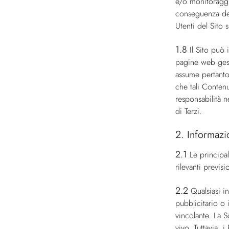
e/o monitoraggio
conseguenza deri
Utenti del Sito s
1.8
Il Sito può 
pagine web gest
assume pertanto 
che tali Contenu
responsabilità n
di Terzi.
2. Informazi
2.1
Le principal
rilevanti previ
2.2
Qualsiasi i
pubblicitario o
vincolante. La S
vivo. Tuttavia, 