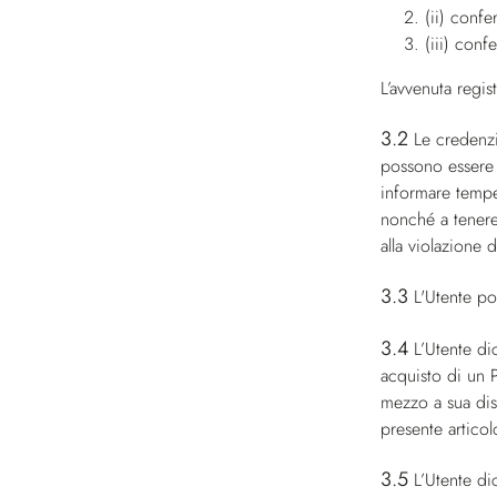
(ii) confe
(iii) conf
L’avvenuta regis
3.2
Le credenzi
possono essere 
informare tempe
nonché a tenere
alla violazione 
3.3
L'Utente po
3.4
L’Utente di
acquisto di un P
mezzo a sua dis
presente articol
3.5
L’Utente di