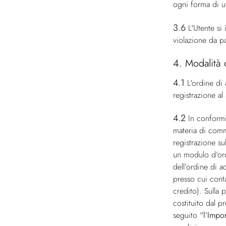
ogni forma di ut
3.6
L'Utente si
violazione da pa
4. Modalità 
4.1
L'ordine di 
registrazione al
4.2
In conformi
materia di comme
registrazione su
un modulo d'ord
dell’ordine di a
presso cui conta
credito). Sulla 
costituito dal p
seguito
“l’Impo