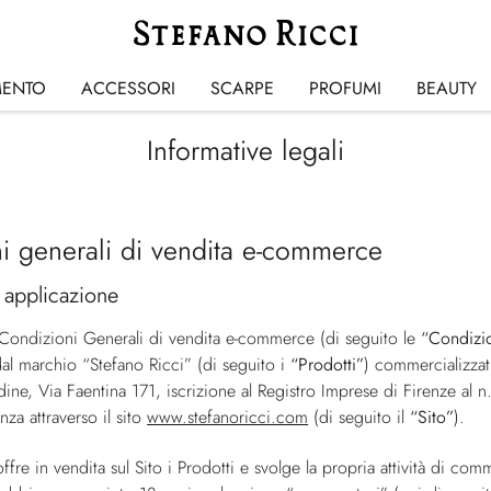
MENTO
ACCESSORI
SCARPE
PROFUMI
BEAUTY
Informative legali
i generali di vendita e-commerce
 applicazione
 Condizioni Generali di vendita e-commerce (di seguito le
“Condizi
dal marchio “Stefano Ricci” (di seguito i
“Prodotti”
) commercializzat
ldine, Via Faentina 171, iscrizione al Registro Imprese di Firenze a
nza attraverso il sito
www.stefanoricci.com
(di seguito il
“Sito”
).
ffre in vendita sul Sito i Prodotti e svolge la propria attività di co