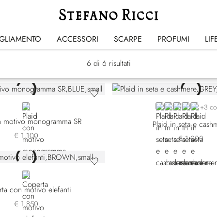
Coperte & Plaid
IGLIAMENTO
ACCESSORI
SCARPE
PROFUMI
LIF
6
di 6 risultati
BLUE
GREY
GREEN 14249-3
VIOLET 1424
GREEN 14
BEIGE
+3 co
on motivo monogramma SR
Plaid in seta e cash
€ 1.100
€ 1.000
BROWN
ta con motivo elefanti
€ 1.850