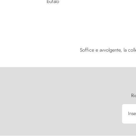
Soffice e avvolgente, la co
Ri
Inse