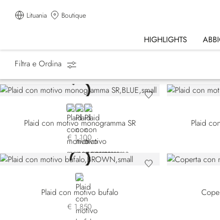
Lituania
Boutique
HIGHLIGHTS
ABB
Filtra e Ordina
Homepage
Lifestyle
Coperte & Plaid
BLUE
BROWN
RED
Plaid con motivo monogramma SR
Plaid c
€ 1.100
BROWN
Plaid con motivo bufalo
Coper
€ 1.850