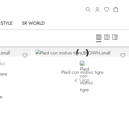
ESTYLE
SR WORLD
166
9-3177
249-3189
BROWN
lori
Plaid con motivo tigre
mere
€ 1.800