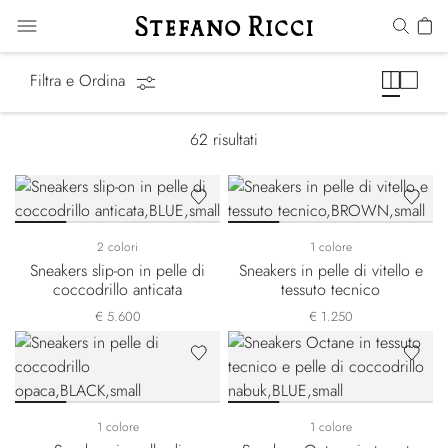
Sneakers
Filtra e Ordina
62
risultati
2 colori
1 colore
Sneakers slip-on in pelle di
Sneakers in pelle di vitello e
coccodrillo anticata
tessuto tecnico
€ 5.600
€ 1.250
1 colore
1 colore