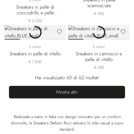
2 colori
scamosciata
Sneakers in pelle di
coccodrillo e pelle
€ 950
scamosciata
€ 2.050
3 colori
2 colori
Sneakers in pelle di vitello
Sneakers in camoscio e
pelle di vitello
€ 1.050
€ 950
Hai visualizzato 60 di 62 risultati
Mostra altri
Realizzate a mano in Italia con design innovativi per un comfort
disinvolto, le Sneakers Stefano Ricci elevano lo stile casual a nuovi
standard.