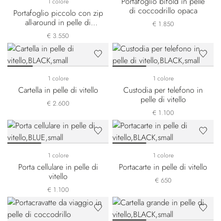
Portafoglio bifold in pelle
1 colore
di coccodrillo opaca
Portafoglio piccolo con zip
all-around in pelle di
€ 1.850
coccodrillo opaca
€ 3.550
1 colore
1 colore
Cartella in pelle di vitello
Custodia per telefono in
pelle di vitello
€ 2.600
€ 1.100
1 colore
1 colore
Porta cellulare in pelle di
Portacarte in pelle di vitello
vitello
€ 650
€ 1.100