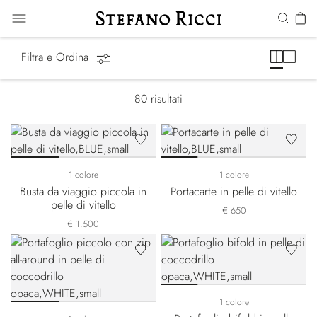
Piccola Pelletteria
Filtra e Ordina
80
risultati
1 colore
1 colore
Busta da viaggio piccola in
Portacarte in pelle di vitello
pelle di vitello
€ 650
€ 1.500
1 colore