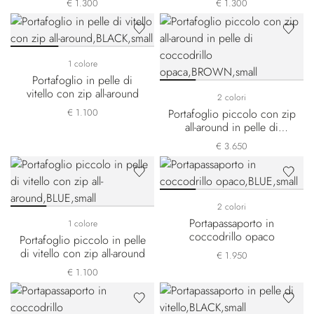
€ 1.300
€ 1.300
1 colore
Portafoglio in pelle di
vitello con zip all-around
2 colori
€ 1.100
Portafoglio piccolo con zip
all-around in pelle di
coccodrillo opaca
€ 3.650
2 colori
Portapassaporto in
1 colore
coccodrillo opaco
Portafoglio piccolo in pelle
di vitello con zip all-around
€ 1.950
€ 1.100