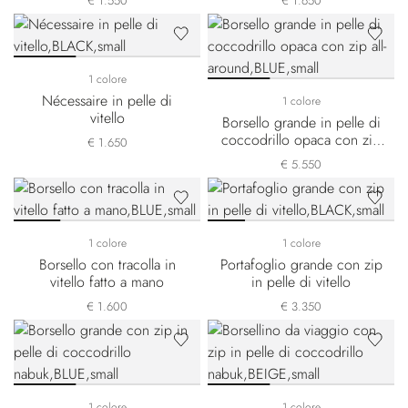
€ 1.550
€ 1.650
1 colore
Nécessaire in pelle di
1 colore
vitello
Borsello grande in pelle di
coccodrillo opaca con zip
€ 1.650
all-around
€ 5.550
1 colore
1 colore
Borsello con tracolla in
Portafoglio grande con zip
vitello fatto a mano
in pelle di vitello
€ 1.600
€ 3.350
1 colore
1 colore