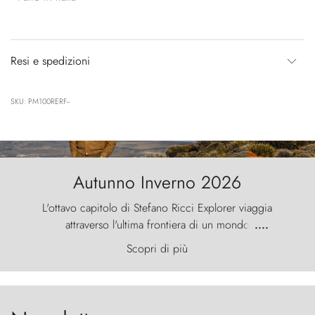
Resi e spedizioni
SKU: PM100RERF--
Autunno Inverno 2026
L'ottavo capitolo di Stefano Ricci Explorer viaggia
attraverso l'ultima frontiera di un mondo
....
primordiale, dove il vento scolpisce la natura con
Scopri di più
furia ancestrale e le Torres del Paine sfidano il
cielo come sentinelle di pietra.