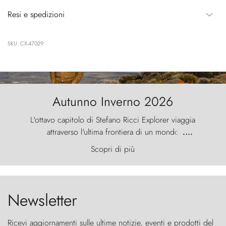
Resi e spedizioni
SKU: CX-47029
Autunno Inverno 2026
L'ottavo capitolo di Stefano Ricci Explorer viaggia
attraverso l'ultima frontiera di un mondo
....
primordiale, dove il vento scolpisce la natura con
Scopri di più
furia ancestrale e le Torres del Paine sfidano il
cielo come sentinelle di pietra.
Newsletter
Ricevi aggiornamenti sulle ultime notizie, eventi e prodotti del