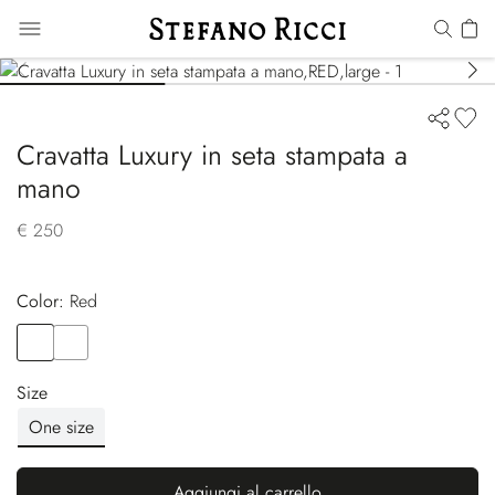
Cravatta Luxury in seta stampata a
mano
€ 250
Color:
red
Color
RED
Color
YELLOW
Size
One size
Aggiungi al carrello