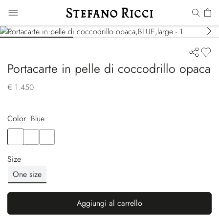
Portacarte in pelle di coccodrillo opaca
€ 1.450
Color:
blue
Color
BLUE
Color
BLACK
Color
BROWN
Size
One size
Aggiungi al carrello