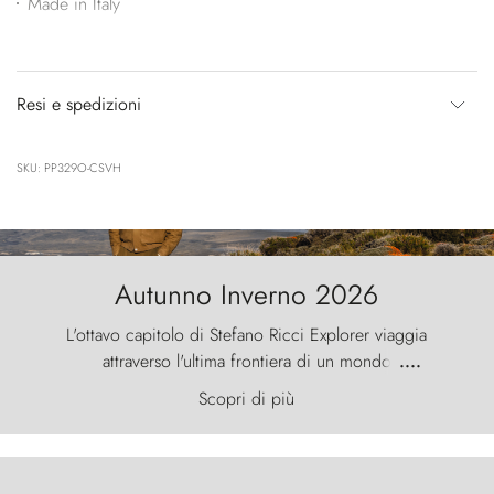
Made in Italy
Resi e spedizioni
SKU: PP329O-CSVH
Autunno Inverno 2026
L'ottavo capitolo di Stefano Ricci Explorer viaggia
attraverso l'ultima frontiera di un mondo
....
primordiale, dove il vento scolpisce la natura con
Scopri di più
furia ancestrale e le Torres del Paine sfidano il
cielo come sentinelle di pietra.