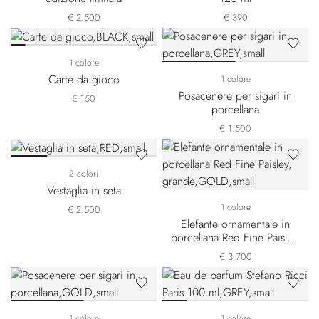
€ 2.500
€ 390
1 colore
Carte da gioco
1 colore
Posacenere per sigari in
€ 150
porcellana
€ 1.500
2 colori
Vestaglia in seta
1 colore
€ 2.500
Elefante ornamentale in
porcellana Red Fine Paisley,
grande
€ 3.700
1 colore
1 colore