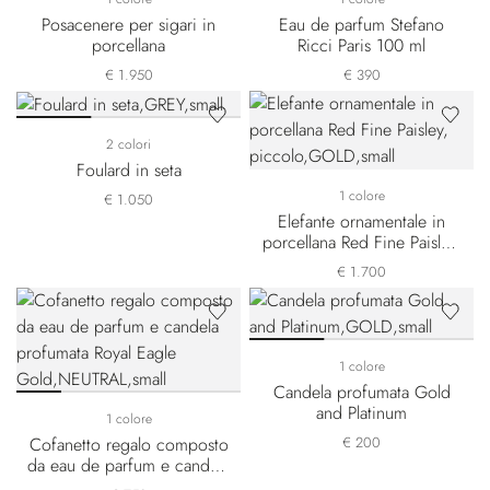
Posacenere per sigari in
Eau de parfum Stefano
porcellana
Ricci Paris 100 ml
€ 1.950
€ 390
2 colori
Foulard in seta
1 colore
€ 1.050
Elefante ornamentale in
porcellana Red Fine Paisley,
piccolo
€ 1.700
1 colore
Candela profumata Gold
and Platinum
1 colore
Cofanetto regalo composto
€ 200
da eau de parfum e candela
profumata Royal Eagle Gold