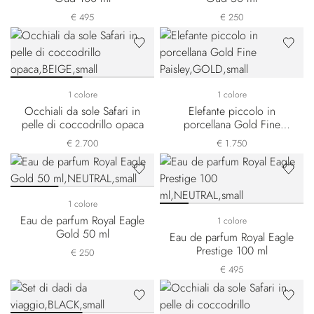
€ 495
€ 250
1 colore
1 colore
Occhiali da sole Safari in
Elefante piccolo in
pelle di coccodrillo opaca
porcellana Gold Fine
Paisley
€ 2.700
€ 1.750
1 colore
Eau de parfum Royal Eagle
1 colore
Gold 50 ml
Eau de parfum Royal Eagle
Prestige 100 ml
€ 250
€ 495