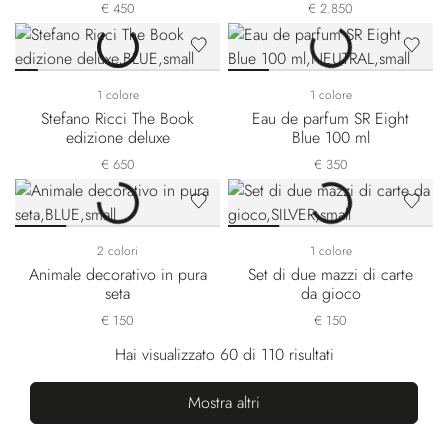
€ 450
€ 2.850
1 colore
1 colore
Stefano Ricci The Book
Eau de parfum SR Eight
edizione deluxe
Blue 100 ml
€ 650
€ 350
2 colori
1 colore
Animale decorativo in pura
Set di due mazzi di carte
seta
da gioco
€ 150
€ 150
Hai visualizzato 60 di 110 risultati
Mostra altri