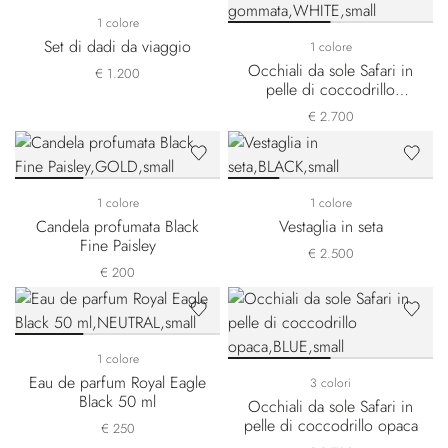
1 colore
Set di dadi da viaggio
1 colore
Occhiali da sole Safari in
€ 1.200
pelle di coccodrillo
gommata
€ 2.700
1 colore
1 colore
Candela profumata Black
Vestaglia in seta
Fine Paisley
€ 2.500
€ 200
1 colore
Eau de parfum Royal Eagle
3 colori
Black 50 ml
Occhiali da sole Safari in
pelle di coccodrillo opaca
€ 250