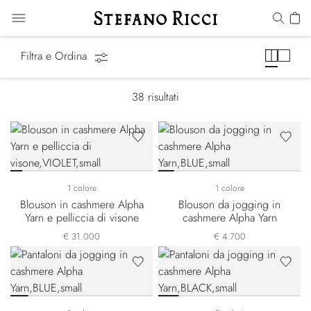
Alpha Yarn
Filtra e Ordina
38
risultati
1 colore
1 colore
Blouson in cashmere Alpha
Blouson da jogging in
Yarn e pelliccia di visone
cashmere Alpha Yarn
€ 31.000
€ 4.700