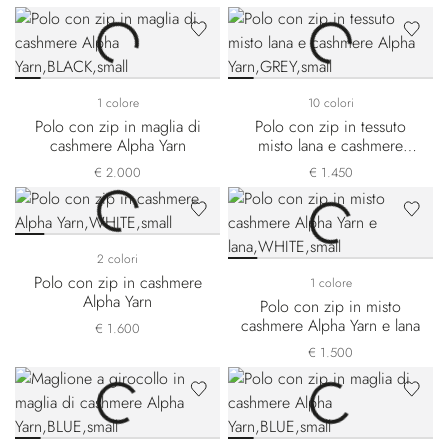
1 colore
10 colori
Polo con zip in maglia di
Polo con zip in tessuto
cashmere Alpha Yarn
misto lana e cashmere
Alpha Yarn
€ 2.000
€ 1.450
2 colori
Polo con zip in cashmere
1 colore
Alpha Yarn
Polo con zip in misto
cashmere Alpha Yarn e lana
€ 1.600
€ 1.500