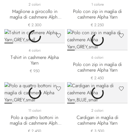
2 colori
1 colore
Maglione a girocollo in
Polo con zip in maglia di
maglia di cashmere Alpha
cashmere Alpha Yarn
Yarn
€ 2.300
€ 2.250
4 colori
T-shirt in cashmere Alpha
6 colori
Yarn
Polo con zip in maglia di
cashmere Alpha Yarn
€ 950
€ 2.450
11 colori
2 colori
Polo a quattro bottoni in
Cardigan in maglia di
maglia di cashmere Alpha
cashmere Alpha Yarn
Yarn
€ 2.450
€ 3.500