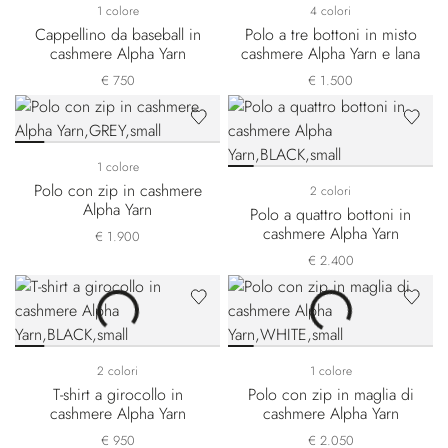
1 colore
4 colori
Cappellino da baseball in
Polo a tre bottoni in misto
cashmere Alpha Yarn
cashmere Alpha Yarn e lana
€ 750
€ 1.500
1 colore
Polo con zip in cashmere
2 colori
Alpha Yarn
Polo a quattro bottoni in
cashmere Alpha Yarn
€ 1.900
€ 2.400
2 colori
1 colore
T-shirt a girocollo in
Polo con zip in maglia di
cashmere Alpha Yarn
cashmere Alpha Yarn
€ 950
€ 2.050