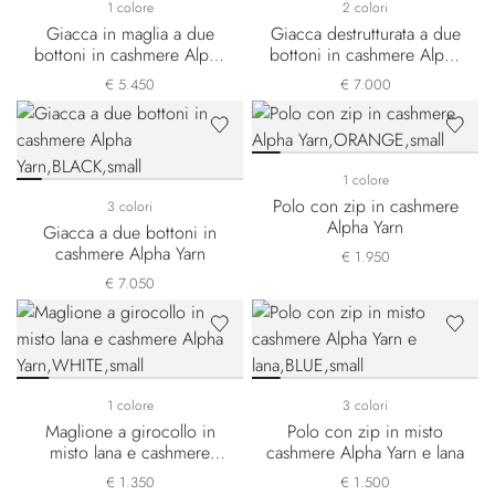
1 colore
2 colori
Giacca in maglia a due
Giacca destrutturata a due
bottoni in cashmere Alpha
bottoni in cashmere Alpha
Yarn
Yarn
€ 5.450
€ 7.000
1 colore
Polo con zip in cashmere
3 colori
Alpha Yarn
Giacca a due bottoni in
cashmere Alpha Yarn
€ 1.950
€ 7.050
1 colore
3 colori
Maglione a girocollo in
Polo con zip in misto
misto lana e cashmere
cashmere Alpha Yarn e lana
Alpha Yarn
€ 1.350
€ 1.500