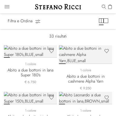
Abiti
Filtra e Ordina
33
risultati
1 colore
Abito a due bottoni in lana
1 colore
Super 180's
Abito a due bottoni in
cashmere Alpha Yarn
€ 6.750
€ 9.250
1 colore
1 colore