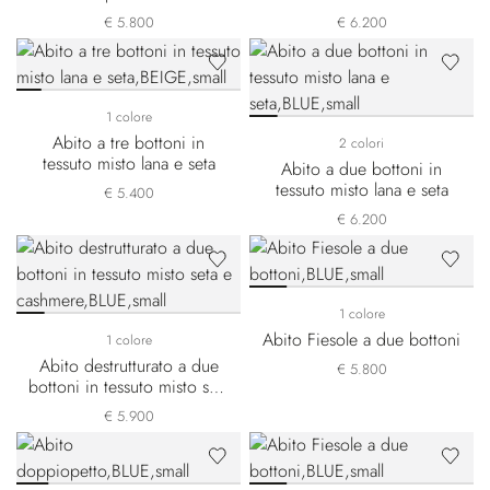
€ 5.800
€ 6.200
1 colore
Abito a tre bottoni in
2 colori
tessuto misto lana e seta
Abito a due bottoni in
tessuto misto lana e seta
€ 5.400
€ 6.200
1 colore
Abito Fiesole a due bottoni
1 colore
Abito destrutturato a due
€ 5.800
bottoni in tessuto misto seta
e cashmere
€ 5.900