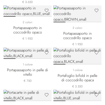
coccodrillo opaca
€ 3.650
2 colori
Portapassaporto in
2 colori
coccodrillo opaco
Portapassaporto in
coccodrillo opaco
€ 1.950
€ 1.950
1 colore
Portapassaporto in pelle di
1 colore
vitello
Portafoglio bifold in pelle
di coccodrillo opaca
€ 750
€ 3.350