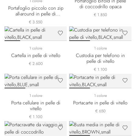
Portafoglio bifold in pelle
1 colore
di coccodrillo opaca
Portafoglio piccolo con zip
all-around in pelle di
€ 1.850
coccodrillo opaca
€ 3.550
1 colore
1 colore
Cartella in pelle di vitello
Custodia per telefono in
pelle di vitello
€ 2.600
€ 1.100
1 colore
1 colore
Porta cellulare in pelle di
Portacarte in pelle di vitello
vitello
€ 650
€ 1.100