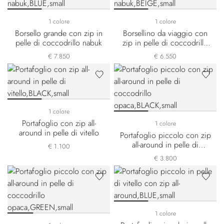
1 colore
1 colore
Borsello grande con zip in
Borsellino da viaggio con
pelle di coccodrillo nabuk
zip in pelle di coccodrillo
nabuk
€ 7.850
€ 6.550
1 colore
Portafoglio con zip all-
1 colore
around in pelle di vitello
Portafoglio piccolo con zip
all-around in pelle di
€ 1.100
coccodrillo opaca
€ 3.800
1 colore