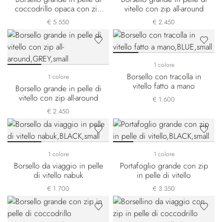
coccodrillo opaca con zip
vitello con zip all-around
all-around
€ 5.550
€ 2.450
1 colore
Borsello con tracolla in
1 colore
vitello fatto a mano
Borsello grande in pelle di
vitello con zip all-around
€ 1.600
€ 2.450
1 colore
1 colore
Borsello da viaggio in pelle
Portafoglio grande con zip
di vitello nabuk
in pelle di vitello
€ 1.700
€ 3.350