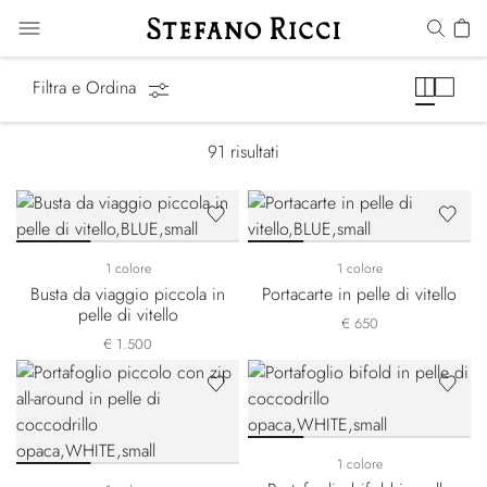
Piccola Pelletteria
Filtra e Ordina
91
risultati
1 colore
1 colore
Busta da viaggio piccola in
Portacarte in pelle di vitello
pelle di vitello
€ 650
€ 1.500
1 colore