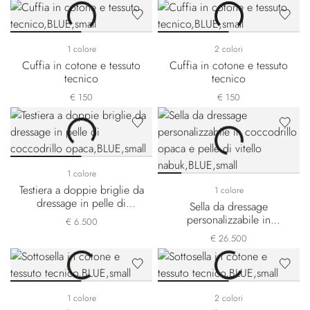
1 colore
2 colori
Cuffia in cotone e tessuto
Cuffia in cotone e tessuto
tecnico
tecnico
€ 150
€ 150
1 colore
Testiera a doppie briglie da
1 colore
dressage in pelle di
Sella da dressage
coccodrillo opaca
personalizzabile in
€ 6.500
coccodrillo opaca e pelle
€ 26.500
di vitello nabuk
1 colore
2 colori