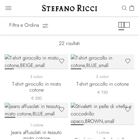
Equestrian Line
Filtra e Ordina
22
risultati
3 colori
2 colori
T-shirt girocollo in misto
T-shirt girocollo in cotone
cotone
€ 750
€ 550
1 colore
Jeans affusolati in tessuto
1 colore
misto cotone