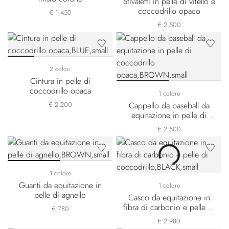
Stivaletti in pelle di vitello e
coccodrillo opaco
€ 1.450
€ 2.500
2 colori
Cintura in pelle di
coccodrillo opaca
1 colore
€ 2.200
Cappello da baseball da
equitazione in pelle di
coccodrillo opaca
€ 2.500
1 colore
Guanti da equitazione in
1 colore
pelle di agnello
Casco da equitazione in
fibra di carbonio e pelle di
€ 780
coccodrillo
€ 2.980