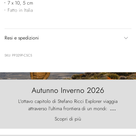
7 x 10, 5 cm
Fatto in Italia
Resi e spedizioni
SKU: PP329P-CSCS
Autunno Inverno 2026
L'ottavo capitolo di Stefano Ricci Explorer viaggia
attraverso l'ultima frontiera di un mondo
....
primordiale, dove il vento scolpisce la natura con
Scopri di più
furia ancestrale e le Torres del Paine sfidano il
cielo come sentinelle di pietra.