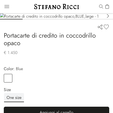
Portacarte di credito in coccodrillo
opaco
€ 1.450
Color:
blue
Color
BLUE
Size
One size
Aggiungi al carrello