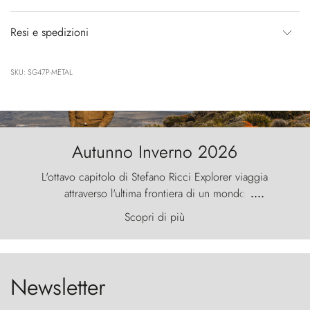
Resi e spedizioni
SKU: SG47P-METAL
Autunno Inverno 2026
L'ottavo capitolo di Stefano Ricci Explorer viaggia
attraverso l'ultima frontiera di un mondo
....
primordiale, dove il vento scolpisce la natura con
Scopri di più
furia ancestrale e le Torres del Paine sfidano il
cielo come sentinelle di pietra.
Newsletter