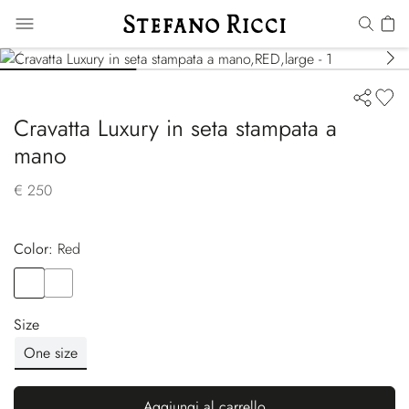
Cravatta Luxury in seta stampata a
mano
€ 250
Color:
red
Color
RED
Color
YELLOW
Size
One size
Aggiungi al carrello