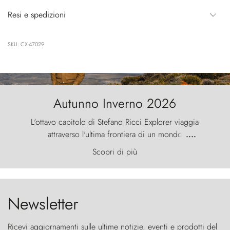
Resi e spedizioni
SKU: CX-47029
Autunno Inverno 2026
L'ottavo capitolo di Stefano Ricci Explorer viaggia
attraverso l'ultima frontiera di un mondo
....
primordiale, dove il vento scolpisce la natura con
Scopri di più
furia ancestrale e le Torres del Paine sfidano il
cielo come sentinelle di pietra.
Newsletter
Ricevi aggiornamenti sulle ultime notizie, eventi e prodotti del