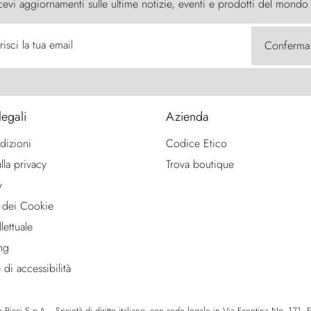
cevi aggiornamenti sulle ultime notizie, eventi e prodotti del mondo
risci la tua email
Conferma
legali
Azienda
dizioni
Codice Etico
lla privacy
Trova boutique
y
 dei Cookie
lettuale
ng
 di accessibilità
icci S.p.A. - Società di diritto italiano, con sede legale in Via Faentina No. 171, Fie