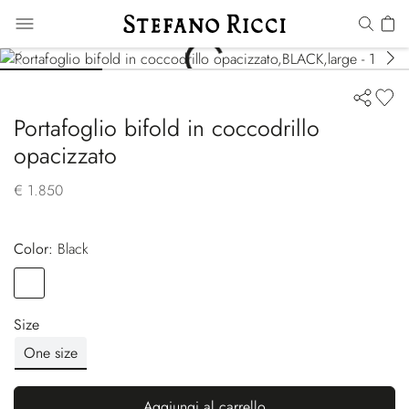
Portafoglio bifold in coccodrillo
opacizzato
€ 1.850
Color:
black
Color
BLACK
Size
One size
Aggiungi al carrello