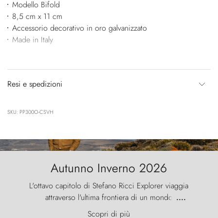
Modello Bifold
8,5 cm x 11 cm
Accessorio decorativo in oro galvanizzato
Made in Italy
Resi e spedizioni
SKU: PP300O-CSVH
Autunno Inverno 2026
L'ottavo capitolo di Stefano Ricci Explorer viaggia
attraverso l'ultima frontiera di un mondo
....
primordiale, dove il vento scolpisce la natura con
Scopri di più