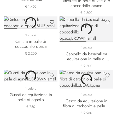
Stivaletti in pelle di vitello e
coccodrillo opaco
€ 1.450
€ 2.500
2 colori
Cintura in pelle di
coccodrillo opaca
1 colore
€ 2.200
Cappello da baseball da
equitazione in pelle di
coccodrillo opaca
€ 2.500
1 colore
Guanti da equitazione in
1 colore
pelle di agnello
Casco da equitazione in
fibra di carbonio e pelle di
€ 780
coccodrillo
€ 2.980