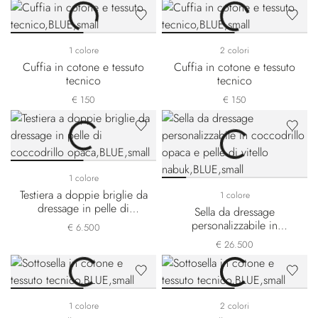
1 colore
2 colori
Cuffia in cotone e tessuto
Cuffia in cotone e tessuto
tecnico
tecnico
€ 150
€ 150
1 colore
Testiera a doppie briglie da
1 colore
dressage in pelle di
Sella da dressage
coccodrillo opaca
personalizzabile in
€ 6.500
coccodrillo opaca e pelle
€ 26.500
di vitello nabuk
1 colore
2 colori