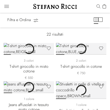
Equestrian Line
Filtra e Ordina
22
risultati
3 colori
2 colori
T-shirt girocollo in misto
T-shirt girocollo in cotone
cotone
€ 750
€ 550
1 colore
Jeans affusolati in tessuto
1 colore
misto cotone