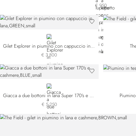
€ 950
GREEN
Gilet Explorer in piumino con cappuccio in lana
The
€ 3.800
BLUE
Giacca a due bottoni in lana Super 170’s e cashmere
Piumino 
€ 5.250