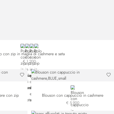
BLUE F26375-2198
BLUE F26375-2901
BLACK
PINK
o con zip in maglia di cashmere e seta
€ 1.200
BLUE
ere con zip
Blouson con cappuccio in cashmere
€ 5.900