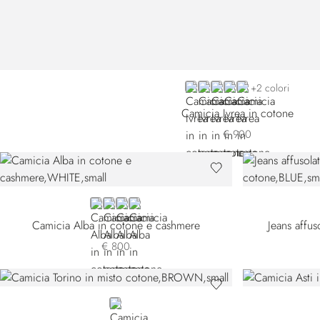
BLUE BN3028-004
BLUE BN3028-006
WHITE
BLACK
BEIGE
+2 colori
Camicia Ivrea in cotone
€ 900
WHITE
BROWN BN3030-007
BROWN BN3030-008
BLACK
Camicia Alba in cotone e cashmere
Jeans affus
€ 800
BROWN