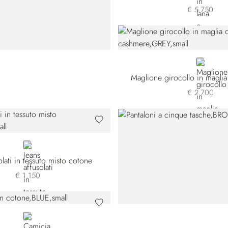
€ 5.750
GREY
Maglione girocollo in magli
€ 2.700
BLUE
olati in tessuto misto cotone
€ 1.150
BLUE