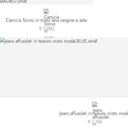
RED
Camicia Torino in misto lana vergine e seta
€ 1.200
BLUE
Jeans affusolati in tessuto misto mod
€ 1.150