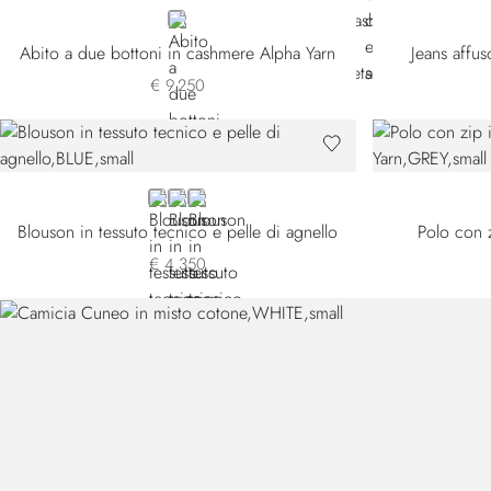
BLUE
Abito a due bottoni in cashmere Alpha Yarn
Jeans affus
€ 9.250
BLUE
BROWN
BLACK
Blouson in tessuto tecnico e pelle di agnello
Polo con 
€ 4.350