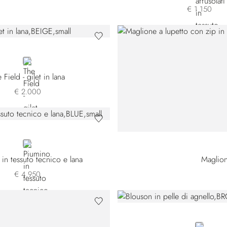
€ 1.150
BEIGE
 Field - gilet in lana
€ 2.000
BLUE
in tessuto tecnico e lana
Maglion
€ 4.950