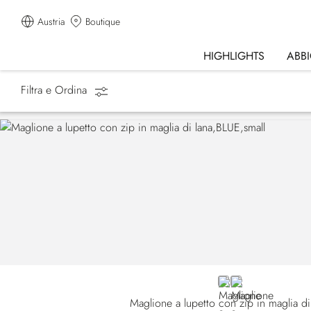
Austria
Boutique
HIGHLIGHTS
ABB
Filtra e Ordina
Homepage
Abbigliamento
BLUE E26301-180
BLUE E26301-19
Maglione a lupetto con zip in maglia di