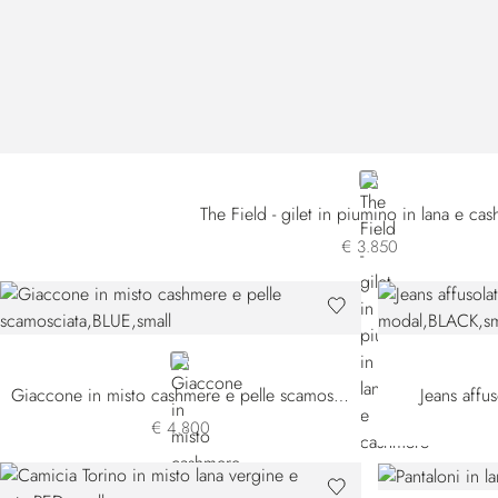
BROWN
The Field - gilet in piumino in lana e ca
€ 3.850
BLUE
Giaccone in misto cashmere e pelle scamosciata
Jeans affu
€ 4.800