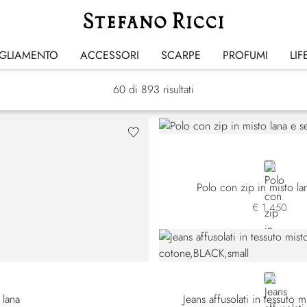
Abbigliamento
IGLIAMENTO
ACCESSORI
SCARPE
PROFUMI
LIF
60
di 893 risultati
GREEN
Polo con zip in misto la
€ 1.450
8
BLACK
 lana
Jeans affusolati in tessuto 