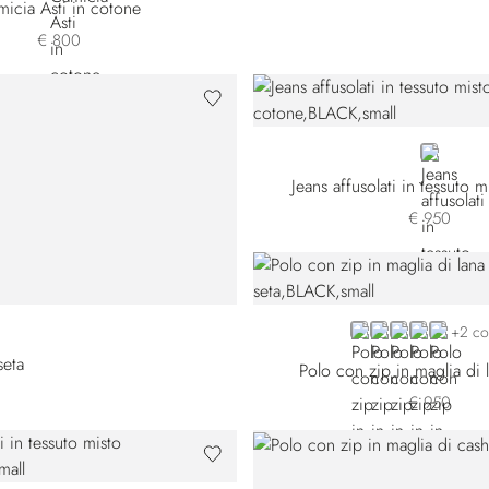
icia Asti in cotone
€ 800
BLACK
Jeans affusolati in tessuto 
€ 950
BLACK E26304-31
BLUE E26304-3
GREEN
PINK
BEIGE
+2 co
seta
Polo con zip in maglia di 
€ 950