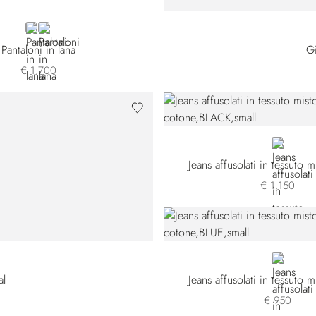
BLUE
GREY
Pantaloni in lana
Gi
€ 1.700
BLACK
Jeans affusolati in tessuto 
€ 1.150
BLUE
al
Jeans affusolati in tessuto 
€ 950