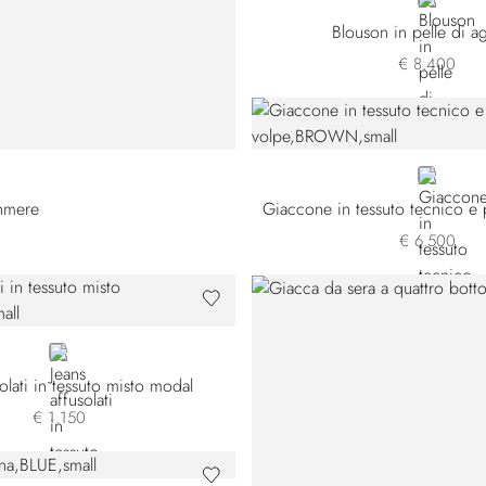
BROWN
Blouson in pelle di a
€ 8.400
BROWN
shmere
€ 6.500
BLACK
solati in tessuto misto modal
€ 1.150