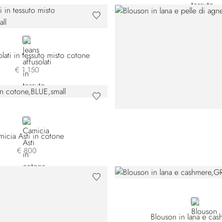
BLUE
olati in tessuto misto cotone
€ 1.150
BLUE
icia Asti in cotone
€ 800
GREEN
Blouson in lana e ca