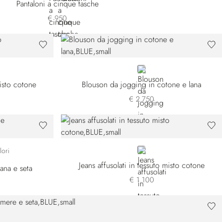
Pantaloni a cinque tasche
€ 950
BLUE
misto cotone
Blouson da jogging in cotone e lana
€ 2.750
31
180
BLUE
lori
Jeans affusolati in tessuto misto cotone
lana e seta
€ 1.100