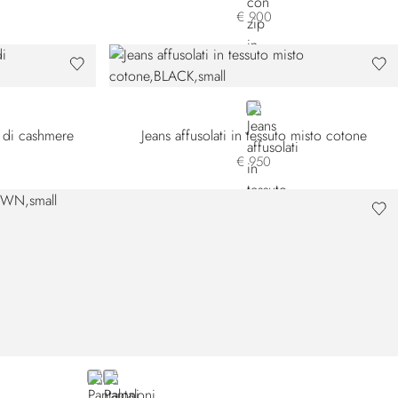
€ 900
BLACK
a di cashmere
Jeans affusolati in tessuto misto cotone
€ 950
BROWN
BLACK