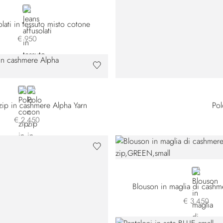
BLACK
olati in tessuto misto cotone
€ 950
GREY
BLUE
zip in cashmere Alpha Yarn
Pol
€ 2.450
GREEN
Blouson in maglia di cashm
€ 3.450