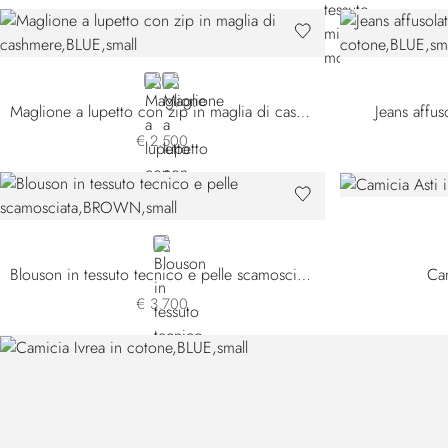
BLUE
WHITE
Maglione a lupetto con zip in maglia di cashmere
Jeans affus
€ 2.500
BROWN
Blouson in tessuto tecnico e pelle scamosciata
Cam
€ 3.700