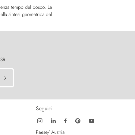
a senza tempo del bosco. La
della sintesi geometrica del
 SR
Seguici
Paese/
Austria