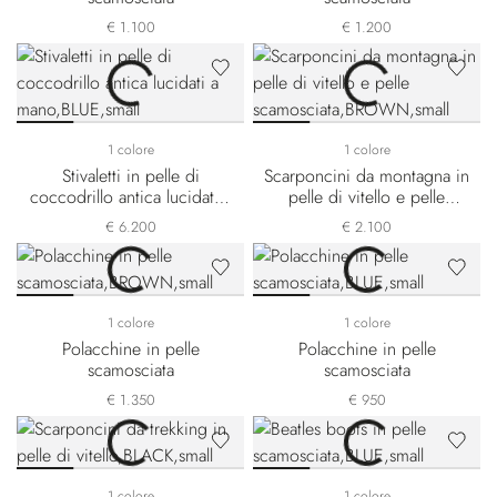
€ 1.100
€ 1.200
1 colore
1 colore
Stivaletti in pelle di
Scarponcini da montagna in
coccodrillo antica lucidati a
pelle di vitello e pelle
mano
scamosciata
€ 6.200
€ 2.100
1 colore
1 colore
Polacchine in pelle
Polacchine in pelle
scamosciata
scamosciata
€ 1.350
€ 950
1 colore
1 colore