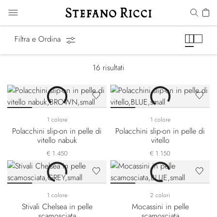
Stivali
Filtra e Ordina
16
risultati
1 colore
1 colore
Polacchini slip-on in pelle di
Polacchini slip-on in pelle di
vitello nabuk
vitello
€ 1.450
€ 1.150
1 colore
2 colori
Stivali Chelsea in pelle
Mocassini in pelle
scamosciata
scamosciata