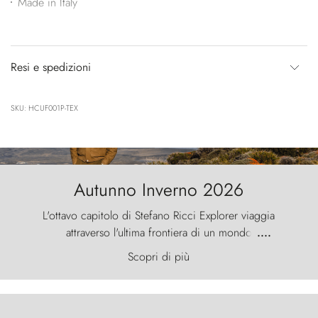
Made in Italy
Resi e spedizioni
SKU: HCUF001P-TEX
Autunno Inverno 2026
L'ottavo capitolo di Stefano Ricci Explorer viaggia
attraverso l'ultima frontiera di un mondo
....
primordiale, dove il vento scolpisce la natura con
Scopri di più
furia ancestrale e le Torres del Paine sfidano il
cielo come sentinelle di pietra.