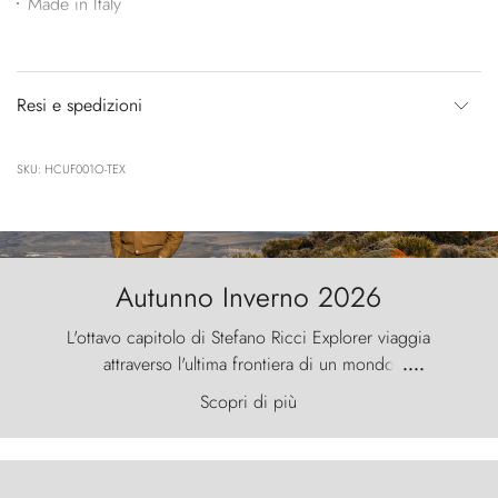
Made in Italy
Resi e spedizioni
SKU: HCUF001O-TEX
Autunno Inverno 2026
L'ottavo capitolo di Stefano Ricci Explorer viaggia
attraverso l'ultima frontiera di un mondo
....
primordiale, dove il vento scolpisce la natura con
Scopri di più
furia ancestrale e le Torres del Paine sfidano il
cielo come sentinelle di pietra.