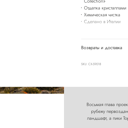
Collection»
Отделка кристаллами 
Химическая чистка
Сделано в Италии
Возвраты и доставка
SKU: CX-59018
Восьмая глава проект
рубежу первозданн
ландшафт, а пики Т