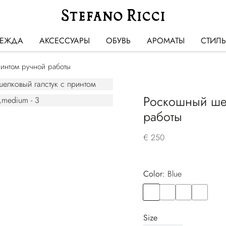
ЕЖДА
АКСЕССУАРЫ
ОБУВЬ
АРОМАТЫ
СТИЛ
ринтом ручной работы
Роскошный шел
работы
€ 250
Color:
blue
Color
BLUE
Color
VIOLET
Color
BLUE
Color
YELLOW
Size