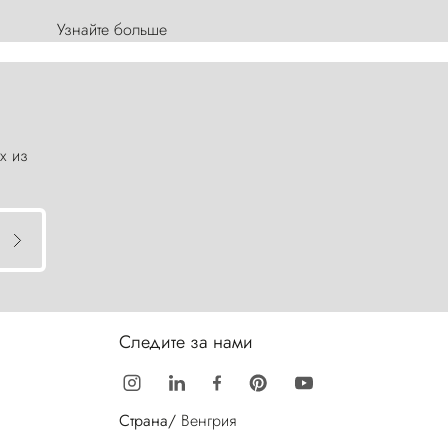
Узнайте больше
х из
Следите за нами
Страна/
Венгрия