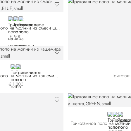
BLUE
WHITE
VIOLET
Трикотажное поло на молнии из смеси шерсти и шелка
€ 900
BLACK
BLUE
Трикотажное поло на молнии из кашемира и шелка
Трикотаж
€ 1.200
GREEN
BLUE
ORAN