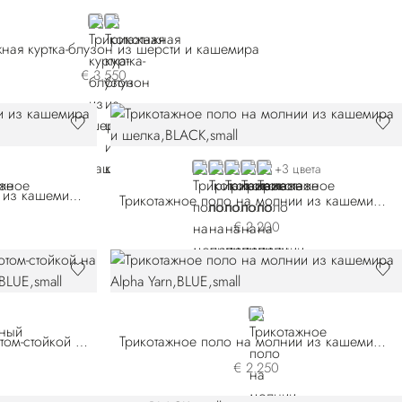
GREY
GREEN
жная куртка-блузон из шерсти и кашемира
€ 3.550
E
BLACK
BLUE F25303-2165
BLUE F25303-2198
BEIGE
BROWN
+3 цвета
Трикотажное поло на молнии из кашемира и шелка
Трикотажное поло на молнии из кашемира и шелка
€ 2.200
BLUE
Трикотажный джемпер с воротом-стойкой на молнии из кашемира и шелка
Трикотажное поло на молнии из кашемира Alpha Yarn
€ 2.250