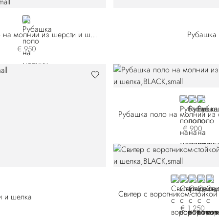
BLACK
Рубашка поло на молнии из шерсти и шелка
Рубашка 
€ 950
BLACK
BLUE E26
BLUE 
€ 900
BLACK
BLUE F2630
BROWN F
GREE
BEI
и и шелка
€ 1.250