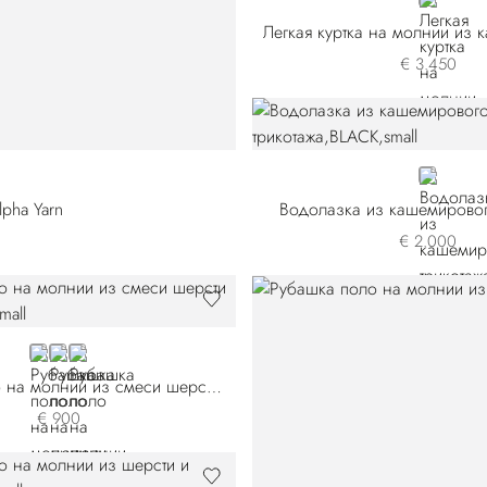
GREEN
€ 3.450
BLACK
pha Yarn
Водолазка из кашемировог
€ 2.000
BLUE E26370-3198
YELLOW
RED
Рубашка поло на молнии из смеси шерсти и шелка
€ 900