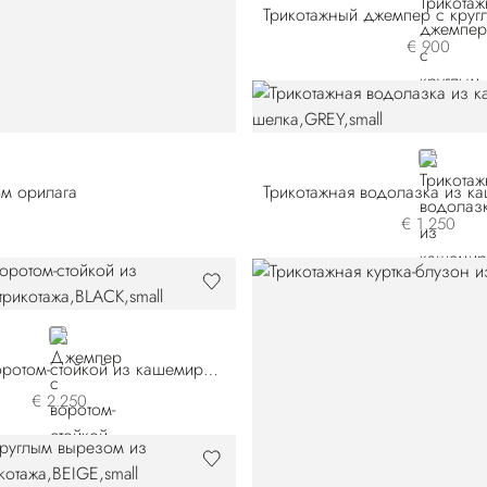
€ 900
GREY
ом орилага
€ 1.250
BLACK
Джемпер с воротом-стойкой из кашемирового трикотажа
€ 2.250