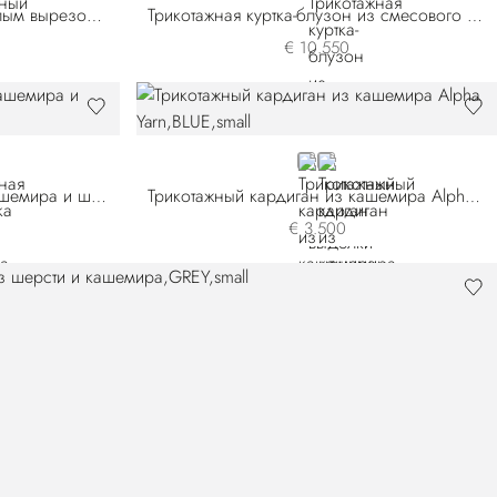
Трикотажный джемпер с круглым вырезом из кашемира и шелка
Трикотажная куртка-блузон из смесового кашемира и крокодиловой кожи выделки нубук
€ 10.550
BLUE
BEIGE
Трикотажная водолазка из кашемира и шелка
Трикотажный кардиган из кашемира Alpha Yarn
€ 3.500