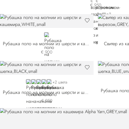
€ 950
WHITE
Рубашка поло на молнии из шерсти и кашемира
Свитер из к
€ 900
BLACK E26304-3131
BLUE E26304-3180
GREEN
PINK
BEIGE
+2 цвета
Рубашка поло на молнии из шерсти и шелка
€ 950