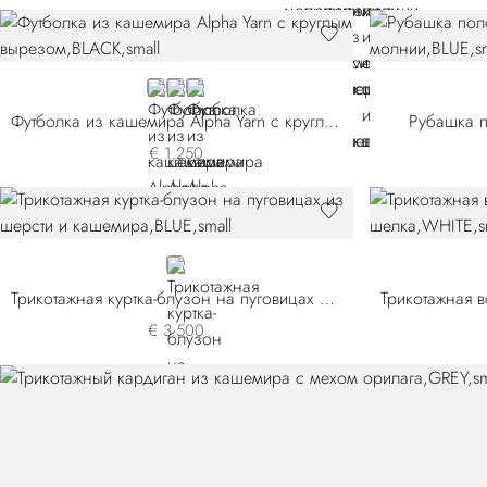
BLACK
BLUE
WHITE
Футболка из кашемира Alpha Yarn с круглым вырезом
Рубашка п
€ 1.250
BLUE
Трикотажная куртка-блузон на пуговицах из шерсти и кашемира
€ 3.500