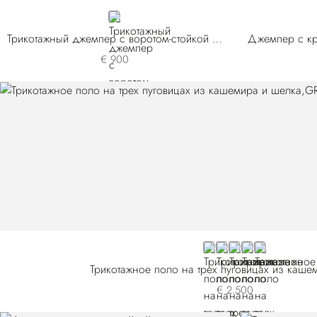
RED
Трикотажный джемпер с воротом-стойкой из смеси шерсти и шелка
€ 900
GREY
BLACK
BLUE F25320-216
WHITE
BROWN
Трикотажное поло на трех пуговицах из каше
€ 2.500