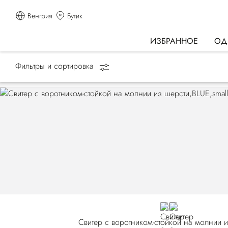
Венгрия
Бутик
ИЗБРАННОЕ
ОД
Фильтры и сортировка
Главная страница
ОДЕЖДА
Трикотаж
BLUE E26301-180
BLUE E26301-19
Свитер с воротником-стойкой на молнии 