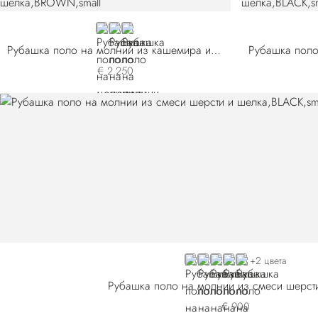
BROWN
GREEN
BEIGE
Рубашка поло на молнии из кашемира и шелка
€ 2.250
BLACK
BLUE E26374-3198
YELLOW
BROWN
GREEN
+2 цвета
Рубашка поло на молнии из смеси шерст
€ 900