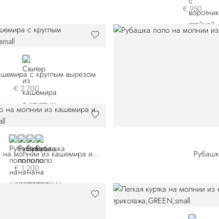
€ 950
GREY
ашемира с круглым вырезом
€ 2.700
BLUE F26375-2198
BLUE F26375-2901
BLACK
PINK
Рубашка поло на молнии из кашемира и шелка
Рубашк
€ 1.200