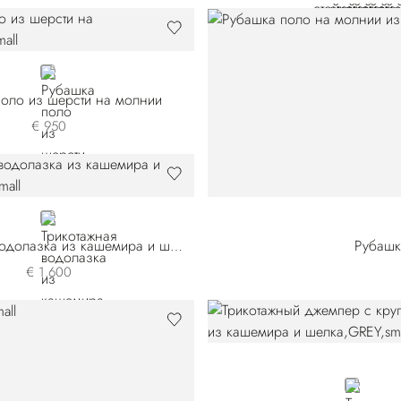
BLUE E26301-180
оло из шерсти на молнии
€ 950
WHITE
Трикотажная водолазка из кашемира и шелка
Рубашк
€ 1.600
GREY