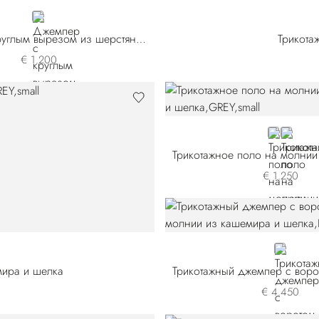
BEIGE
Джемпер с круглым вырезом из шерстяного трикотажа
Трикота
€ 1.200
GREY
ORANG
€ 1.250
5
BLUE
мира и шелка
€ 4.450