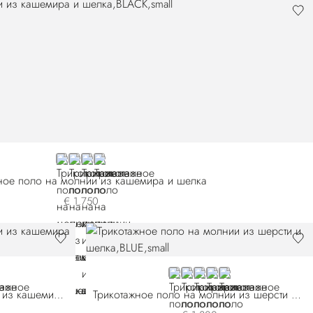
BLACK
WHITE
BEIGE
GREEN
ное поло на молнии из кашемира и шелка
€ 1.750
GE
BLUE F25318-2198
BLACK
BLUE F25318-3165
BROWN F25318-3259
BROWN F25318-34
Трикотажное поло на молнии из кашемира и шелка
Трикотажное поло на молнии из шерсти и шелка