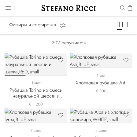
Рубашки
Фильтры и сортировка
202
результатов
1 цвет
Хлопковая рубашка Asti
1 цвет
Рубашка Torino из смеси
€ 800
натуральной шерсти и
шелка
€ 1.200
7 цвета
4 цвета