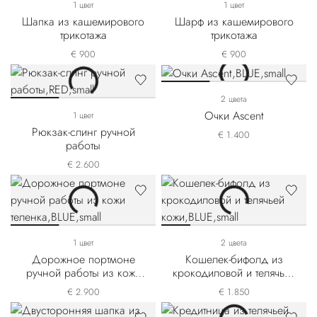
1 цвет
1 цвет
Шапка из кашемирового
Шарф из кашемирового
трикотажа
трикотажа
€ 900
€ 900
2 цвета
Очки Ascent
1 цвет
Рюкзак-слинг ручной
€ 1.400
работы
€ 2.600
1 цвет
2 цвета
Дорожное портмоне
Кошелек-бифолд из
ручной работы из кожи
крокодиловой и телячьей
теленка
кожи
€ 2.900
€ 1.850