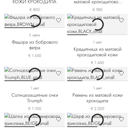
КОЖИ КРОКОДИЛА
матовой крокодиловой
кожи
€ 800
€ 980
2 цвета
Федора из бобрового
1 цвет
фетра
Кредитница из матовой
крокодиловой кожи
€ 1.650
€ 1.450
1 цвет
1 цвет
Солнцезащитные очки
Ремень из матовой кожи
Triumph
крокодила
€ 1.100
€ 2.200