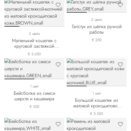
2 цвета
Галстук из шёлка ручной
работы
2 цвета
Маленький кошелек с
€ 250
круговой застежкой-
молнией из матовой
€ 3.650
крокодиловой кожи
1 цвет
Бейсболка из смеси
1 цвет
шерсти и кашемира
Большой кошелек из
матовой крокодиловой
€ 550
кожи с круговой молнией
€ 5.550