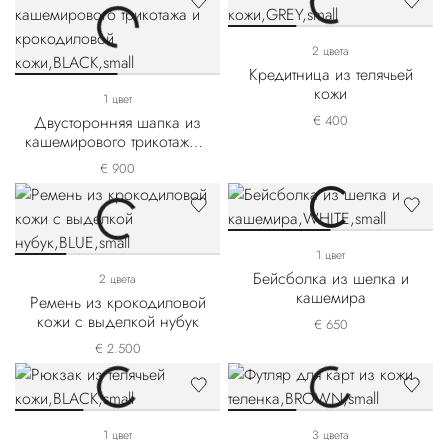
2 цвета
Кредитница из телячьей
кожи
1 цвет
Двусторонняя шапка из
€ 400
кашемирового трикотажа и
крокодиловой кожи
€ 900
1 цвет
Бейсболка из шелка и
2 цвета
кашемира
Ремень из крокодиловой
кожи с выделкой нубук
€ 650
€ 2.500
1 цвет
3 цвета