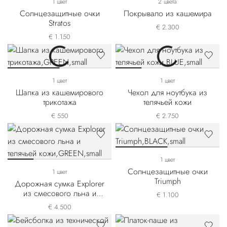
1 цвет
2 цвета
Солнцезащитные очки
Покрывало из кашемира
Stratos
€ 2.300
€ 1.150
1 цвет
1 цвет
Шапка из кашемирового
Чехол для ноутбука из
трикотажа
телячьей кожи
€ 550
€ 2.750
1 цвет
Солнцезащитные очки
1 цвет
Triumph
Дорожная сумка Explorer
из смесового льна и
€ 1.100
телячьей кожи
€ 4.500