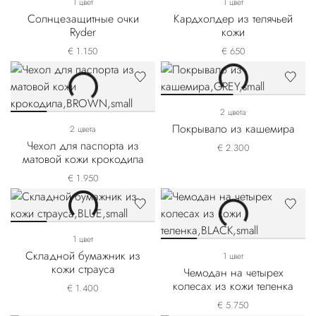
1 цвет
1 цвет
Солнцезащитные очки
Кардхолдер из телячьей
Ryder
кожи
€ 1.150
€ 650
2 цвета
Покрывало из кашемира
2 цвета
Чехол для паспорта из
€ 2.300
матовой кожи крокодила
€ 1.950
1 цвет
Складной бумажник из
1 цвет
кожи страуса
Чемодан на четырех
колесах из кожи теленка
€ 1.400
€ 5.750