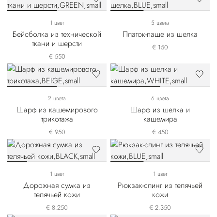
1 цвет
5 цвета
Бейсболка из технической
Платок-паше из шелка
ткани и шерсти
€ 150
€ 550
2 цвета
6 цвета
Шарф из кашемирового
Шарф из шелка и
трикотажа
кашемира
€ 950
€ 450
1 цвет
1 цвет
Дорожная сумка из
Рюкзак-слинг из телячьей
телячьей кожи
кожи
€ 8.250
€ 2.350