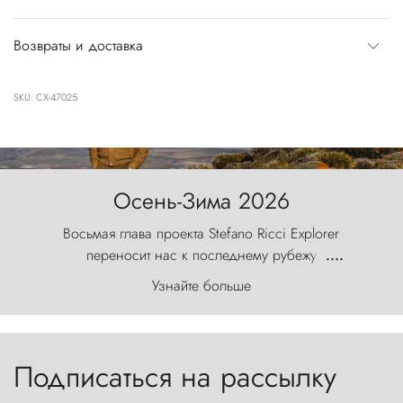
Возвраты и доставка
SKU: CX-47025
Осень-Зима 2026
Восьмая глава проекта Stefano Ricci Explorer
переносит нас к последнему рубежу
....
первозданного мира, где ветер с
Узнайте больше
первобытной яростью ваяет ландшафт, а пики
Торрес-дель-Пайне, словно каменные стражи,
бросают вызов небесам.
Подписаться на рассылку