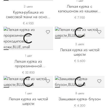
1 цвет
Легкая куртка с
2 цвета
капюшоном из кашемира
Куртка-рубашка из
Alpha Yarn
смесовой ткани на основе
€ 7.950
льна и кашемира
€ 4.950
3 цвета
Легкая куртка из чистой
шерсти
1 цвет
Легкая куртка из
€ 5.600
прорезиненной
крокодиловой кожи
€ 32.850
1 цвет
8 цвета
Легкая куртка из чистой
Замшевая куртка- блузон
шерсти
€ 4.300