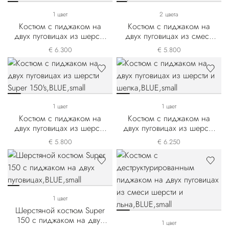
1 цвет
2 цвета
Костюм с пиджаком на
Костюм с пиджаком на
двух пуговицах из шерсти
двух пуговицах из смеси
и шелка
шерсти и шелка
€ 6.300
€ 5.800
1 цвет
1 цвет
Костюм с пиджаком на
Костюм с пиджаком на
двух пуговицах из шерсти
двух пуговицах из шерсти
Super 150's
и шелка
€ 5.800
€ 6.250
1 цвет
Шерстяной костюм Super
150 с пиджаком на двух
1 цвет