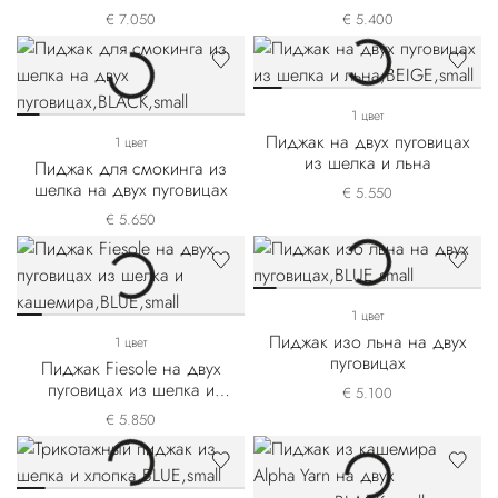
пуговицах
пуговицах
€ 7.050
€ 5.400
1 цвет
Пиджак на двух пуговицах
1 цвет
из шелка и льна
Пиджак для смокинга из
шелка на двух пуговицах
€ 5.550
€ 5.650
1 цвет
Пиджак изо льна на двух
1 цвет
пуговицах
Пиджак Fiesole на двух
пуговицах из шелка и
€ 5.100
кашемира
€ 5.850