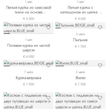
1 цвет
1 цвет
Легкая куртка из смесовой
Легкая куртка с
ткани на основе
капюшоном из шелка и
кашемира и шелка
льна
€ 6.500
€ 4.650
3 цвета
Пыльник
1 цвет
Полевая куртка из чистой
€ 1.700
шерсти
€ 4.950
7 цвета
5 цвета
Куртка-ветровка
Жилет
€ 1.700
€ 1.700