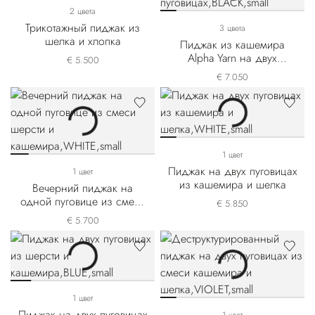
2 цвета
Трикотажный пиджак из
3 цвета
шелка и хлопка
Пиджак из кашемира
Alpha Yarn на двух
€ 5.500
пуговицах
€ 7.050
1 цвет
Пиджак на двух пуговицах
1 цвет
из кашемира и шелка
Вечерний пиджак на
одной пуговице из смеси
€ 5.850
шерсти и кашемира
€ 5.700
1 цвет
Пиджак на двух пуговицах