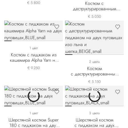
пуговицах
€ 5.800
Костюм с
деструктурированным
пиджаком на двух
€ 5.050
пуговицах из смеси
шерсти и льна
1 цвет
Костюм с пиджаком из
кашемира Alpha Yarn на
2 цвета
двух пуговицах
€ 9.250
Костюм
с деструктурированным
пиджаком на двух
€ 5.150
пуговицах изо льна и
шелка
1 цвет
3 цвета
Шерстяной костюм Super
Шерстяной костюм
180 с пиджаком на двух
с пиджаком на двух