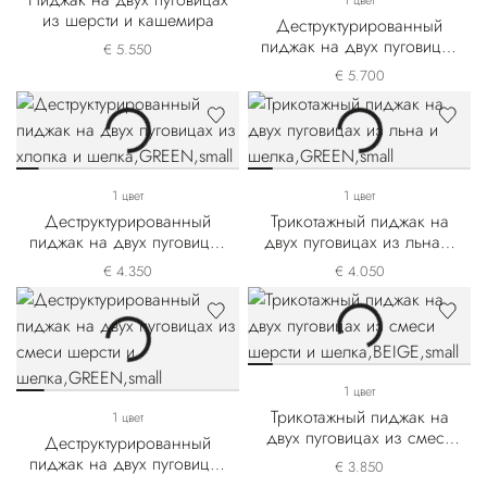
1 цвет
из шерсти и кашемира
Деструктурированный
пиджак на двух пуговицах
€ 5.550
из смеси кашемира и
€ 5.700
шелка
1 цвет
1 цвет
Деструктурированный
Трикотажный пиджак на
пиджак на двух пуговицах
двух пуговицах из льна и
из хлопка и шелка
шелка
€ 4.350
€ 4.050
1 цвет
Трикотажный пиджак на
1 цвет
двух пуговицах из смеси
Деструктурированный
шерсти и шелка
пиджак на двух пуговицах
€ 3.850
из смеси шерсти и шелка