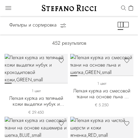
Summer Essentials
Фильтры и сортировка
452
результатов
1 цвет
Легкая куртка из смесовой
1 цвет
ткани на основе льна и
Легкая куртка из телячьей
шелка
кожи выделки нубук и
€ 5.250
крокодиловой кожи
€ 29.450