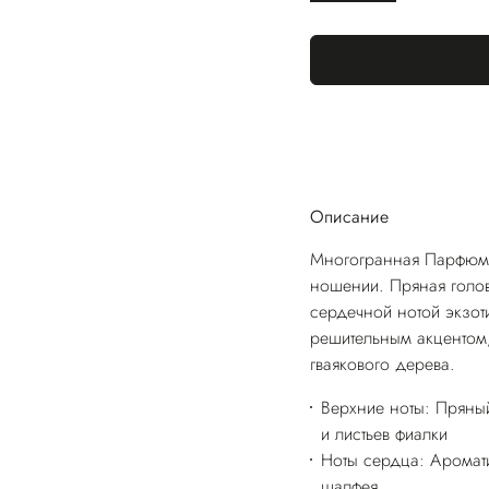
Описание
Многогранная Парфюми
ношении. Пряная голов
сердечной нотой экзот
решительным акцентом
гваякового дерева.
Верхние ноты: Пряный
и листьев фиалки
Ноты сердца: Аромат
шалфея