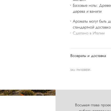
Базовые ноты: Древес
дерева и ванили
Ароматы могут быть д
стандартной доставко
Сделано в Италии
Возвраты и доставка
SKU: PM100RERF--
Восьмая глава проект
рубежу первозданн