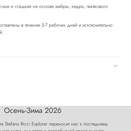
ные и сладкие на основе амбры, кедра, гваякового
оставлены в течение 5-7 рабочих дней и исключительно
й.
Осень-Зима 2026
а Stefano Ricci Explorer переносит нас к последнему
ого мира, где ветер с первобытной яростью ваяет