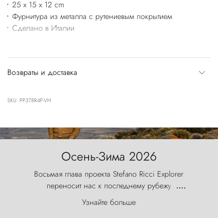
25 x 15 x 12 cm
Фурнитура из металла с рутениевым покрытием
Сделано в Италии
Возвраты и доставка
SKU: PP378R4P-VH
Осень-Зима 2026
Восьмая глава проекта Stefano Ricci Explorer
переносит нас к последнему рубежу
....
первозданного мира, где ветер с
Узнайте больше
первобытной яростью ваяет ландшафт, а пики