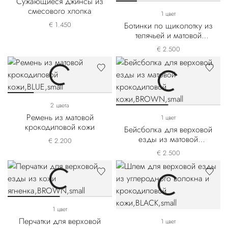
Сужающиеся джинсы из
смесового хлопка
1 цвет
€ 1.450
Ботинки по щиколотку из
телячьей и матовой
крокодиловой кожи
€ 2.500
2 цвета
Ремень из матовой
1 цвет
крокодиловой кожи
Бейсболка для верховой
езды из матовой
€ 2.200
крокодиловой кожи
€ 2.500
1 цвет
Перчатки для верховой
1 цвет