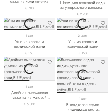
езды из кожи ягненка
Шлем для верховой езды
из углеродного волокна и
€ 780
крокодиловой кожи
€ 2.980
1 цвет
2 цвета
Уши из хлопка и
Уши из хлопка и
технической ткани
технической ткани
€ 150
€ 150
1 цвет
Двойная выездковая
уздечка из матовой
1 цвет
крокодиловой кожи
€ 6.500
Выездковое седло
индивидуального