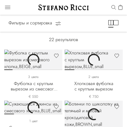
Конная линия
Фильтры и сортировка
22
результатов
3 цвета
2 цвета
Футболка с круглым
Хлопковая футболка
вырезом из смесового
с круглым вырезом
хлопка
€ 550
€ 750
1 цвет