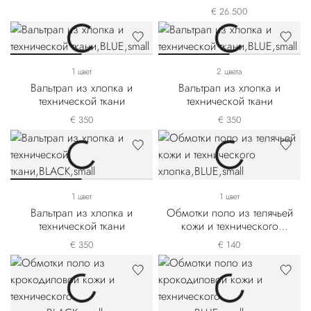
изготовления из матовой
€ 26.500
крокодиловой кожи и
телячьей кожи выделки
нубук
1 цвет
2 цвета
Вальтрап из хлопка и
Вальтрап из хлопка и
технической ткани
технической ткани
€ 350
€ 350
1 цвет
1 цвет
Вальтрап из хлопка и
Обмотки поло из телячьей
технической ткани
кожи и технического
хлопка
€ 350
€ 140