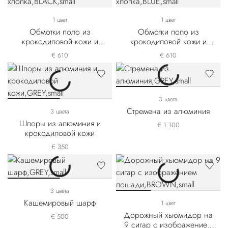
1 цвет
1 цвет
Обмотки поло из
Обмотки поло из
крокодиловой кожи и
крокодиловой кожи и
технического хлопка
технического хлопка
€ 610
€ 610
3 цвета
Стремена из алюминия
3 цвета
Шпоры из алюминия и
€ 1.100
крокодиловой кожи
€ 350
3 цвета
Кашемировый шарф
1 цвет
Дорожный хьюмидор на
€ 500
9 сигар с изображением