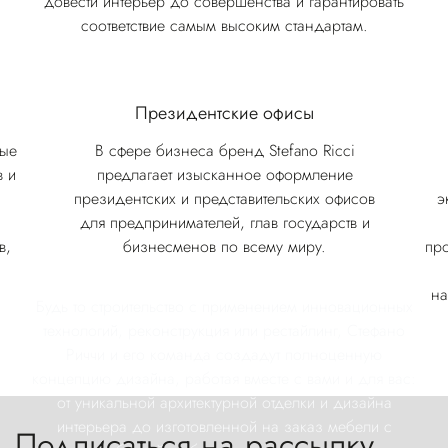
довести интерьер до совершенства и гарантировать
соответствие самым высоким стандартам.
Президентские офисы
ные
В сфере бизнеса бренд Stefano Ricci
в и
предлагает изысканное оформление
президентских и представительских офисов
э
для предпринимателей, глав государств и
в,
бизнесменов по всему миру.
пр
на
Будь то строительство с применением инновационных
технологий, реконструкция или рестайлинг, Стефано
Риччи и его команда создадут полноценную
концепцию дизайна, работая вместе с вами и для вас:
от уникальной архитектурной отделки и дизайна
интерьера до изготовленной на заказ мебели с
Подписаться на рассылку