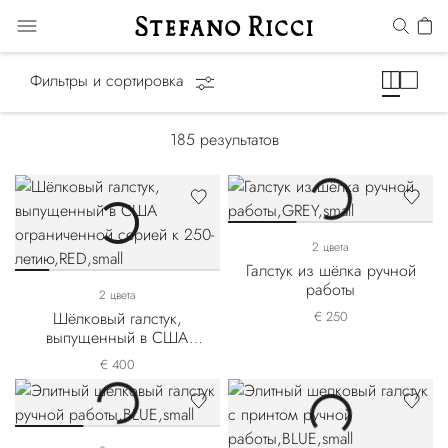
Галстуки
Фильтры и сортировка
185
результатов
2 цвета
Галстук из шёлка ручной
работы
2 цвета
Шёлковый галстук,
€ 250
выпущенный в США
ограниченной серией к
€ 400
250-летию