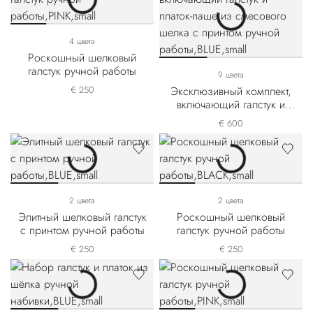
4 цвета
Роскошный шелковый
галстук ручной работы
9 цвета
€ 250
Эксклюзивный комплект,
включающий галстук и
платок-паше из смесового
€ 600
шелка с принтом ручной
работы
2 цвета
2 цвета
Элитный шелковый галстук
Роскошный шелковый
с принтом ручной работы
галстук ручной работы
€ 250
€ 250