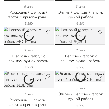
5 цвета
5 цвета
Роскошный шелковый
Элитный шелковый галстук
галстук с принтом ручной
ручной работы
работы
€ 250
€ 250
5 цвета
7 цвета
Шелковый галстук с
Шелковый галстук с
принтом ручной работы
принтом ручной работы
€ 250
€ 250
6 цвета
Элитный шелковый галстук
7 цвета
ручной работы
Роскошный шелковый
галстук с принтом ручной
€ 250