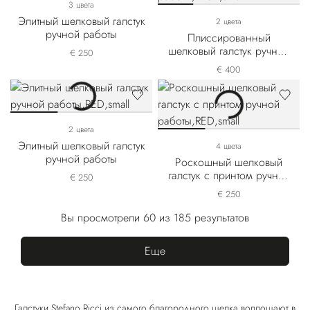
3 цвета
Элитный шелковый галстук
2 цвета
ручной работы
Плиссированный
шелковый галстук ручной
€ 250
работы
€ 400
2 цвета
Элитный шелковый галстук
4 цвета
ручной работы
Роскошный шелковый
галстук с принтом ручной
€ 250
работы
€ 250
Вы просмотрели 60 из 185 результатов
Еще
Галстуки Stefano Ricci из самого благородного шелка воплощают в