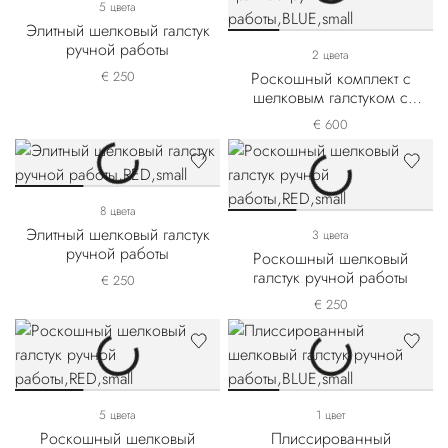
5 цвета
Элитный шелковый галстук
ручной работы
2 цвета
€ 250
Роскошный комплект с
шелковым галстуком с
принтом ручной работы
€ 600
8 цвета
Элитный шелковый галстук
3 цвета
ручной работы
Роскошный шелковый
галстук ручной работы
€ 250
€ 250
5 цвета
1 цвет
Роскошный шелковый
Плиссированный