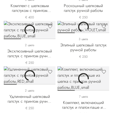
Комплект с шелковым
Роскошный шелковый
галстуком с принтом
галстук ручной работы
ручной работы
€ 400
€ 250
3 цвета
Элитный шелковый галстук
2 цвета
ручной работы
Эксклюзивный шелковый
галстук с принтом ручной
€ 250
работы
€ 250
2 цвета
Удлиненный шелковый
7 цвета
галстук с принтом ручной
Комплект, включающий
работы
галстук и платок-паше из
€ 250
шелка с принтом ручной