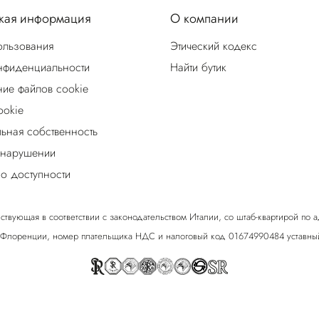
ая информация
О компании
ользования
Этический кодекс
нфиденциальности
Найти бутик
ие файлов cookie
ookie
льная собственность
 нарушении
о доступности
ствующая в соответствии с законодательством Италии, со штаб-квартирой по адрес
 Флоренции, номер плательщика НДС и налоговый код 01674990484 уставный