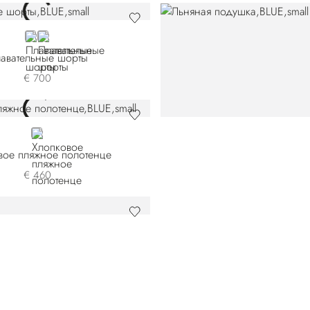
BLUE
BLACK
авательные шорты
€ 700
BLUE
вое пляжное полотенце
€ 460