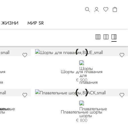
Ь ЖИЗНИ
МИР SR
BLUE
ния
Шорты для плавания
€ 900
GE
BLACK
рты
Плавательные шорты
€ 800