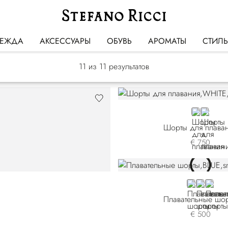
Купальные костюмы
ЕЖДА
АКСЕССУАРЫ
ОБУВЬ
АРОМАТЫ
СТИЛ
11
из 11 результатов
WHITE
BLACK
Шорты для плава
€ 750
7
BLUE
RED
ORAN
Плавательные шо
€ 500