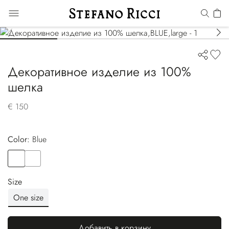
Декоративное изделие из 100%
шелка
€ 150
Color:
blue
Color
BLUE
Color
BLUE
Size
One size
Добавить в корзину