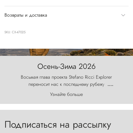
Возвраты и доставка
SKU: CX-47025
Осень-Зима 2026
Восьмая глава проекта Stefano Ricci Explorer
переносит нас к последнему рубежу
....
первозданного мира, где ветер с
Узнайте больше
первобытной яростью ваяет ландшафт, а пики
Торрес-дель-Пайне, словно каменные стражи,
бросают вызов небесам.
Подписаться на рассылку