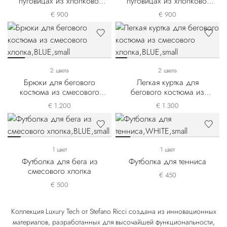
пуговицах из хлопково-
пуговицах из хлопково-
шелкового пике
шелкового пике
€ 900
€ 900
2 цвета
2 цвета
Брюки для бегового
Легкая куртка для
костюма из смесового
бегового костюма из
хлопка
смесового хлопка
€ 1.200
€ 1.300
1 цвет
1 цвет
Футболка для бега из
Футболка для тенниса
смесового хлопка
€ 450
€ 500
Коллекция Luxury Tech от Stefano Ricci создана из инновационных
материалов, разработанных для высочайшей функциональности,