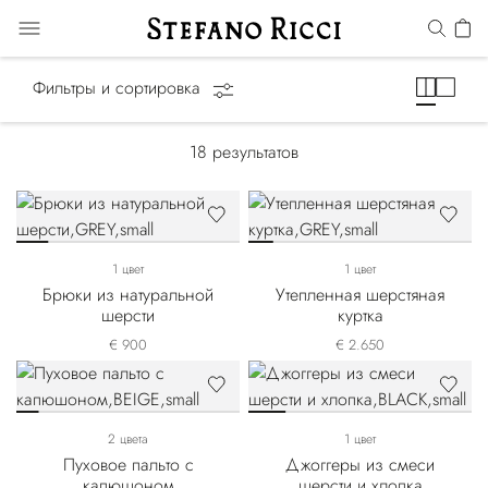
Luxury Tech
Фильтры и сортировка
18
результатов
1 цвет
1 цвет
Брюки из натуральной
Утепленная шерстяная
шерсти
куртка
€ 900
€ 2.650
2 цвета
1 цвет
Пуховое пальто с
Джоггеры из смеси
капюшоном
шерсти и хлопка