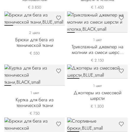
€ 3.850
€ 1.450
2 цвета
Брюки для бега из
1 цвет
технической ткани
Трикотажный джемпер на
молнии из смеси шерсти
€ 550
и хлопка
€ 2.150
1 цвет
Джоггеры из смесовой
1 цвет
шерсти
Куртка для бега из
технической ткани
€ 1.300
€ 750