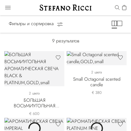
Ароматические свечи
Фильтры и сортировка
9
результатов
2 цвета
Small Octagonal scented
candle
€ 380
2 цвета
БОЛЬШАЯ
ВОСЬМИУГОЛЬНАЯ
АРОМАТИЧЕСКАЯ
€ 600
СВЕЧА BLACK &
PLATINUM