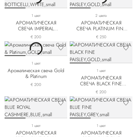
1 цвет
2 цвета
АРОМАТИЧЕСКАЯ
АРОМАТИЧЕСКАЯ
СВЕЧА IMPERIAL
СВЕЧА PLATINUM FINE
BOTTICELLI
PAISLEY
€ 200
€ 250
1 цвет
Ароматическая свеча Gold
1 цвет
& Platinum
АРОМАТИЧЕСКАЯ
СВЕЧА BLACK FINE
€ 200
PAISLEY
€ 200
1 цвет
1 цвет
АРОМАТИЧЕСКАЯ
АРОМАТИЧЕСКАЯ