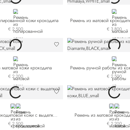
BLUE
WHITE
олированной кожи крокодила
€ 2.500
€ 3.800
BLACK
BLACK
 матовой кожи крокодила
€ 2.200
€ 2.500
GREY
BROWN C558T1-M079
BLUE
BROW
Ремень из крокодиловой кожи с выделкой нубук
Ремень из матовой крокод
€ 2.500
€ 2.200