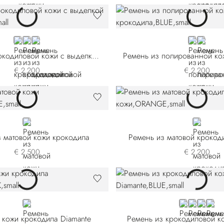
BLACK
RED
GREEN
BLUE
BLACK
Ремень из крокодиловой кожи с выделкой нубук
Ремень из полированной ко
€ 2.200
€ 2.200
BLUE C558P3-B013
ORANGE
 матовой кожи крокодила
Ремень из матовой крокод
€ 2.500
€ 2.200
BLACK
BLUE
BROWN
BLACK
RED
 кожи крокодила Diamante
Ремень из крокодиловой к