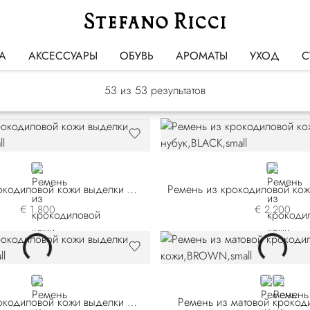
Ремни
А
АКСЕССУАРЫ
ОБУВЬ
АРОМАТЫ
УХОД
С
53
из 53 результатов
BLUE
BLACK
Ремень из крокодиловой кожи выделки нубук
€ 1.800
€ 2.200
GREY
BROWN
BLACK
Ремень из крокодиловой кожи выделки нубук
Ремень из матовой крокод