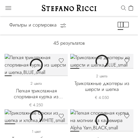
Спортивные костюмы
Фильтры и сортировка
45
результатов
2 цвета
Трикотажные джоггеры из
2 цвета
шерсти и шелка
Легкая трикотажная
спортивная куртка из
€ 4.050
шерсти и шелка
€ 4.250
1 цвет