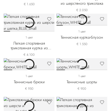
из шерстяного трикотажа
€ 1.650
€ 2.050
1 цвет
Теннисная куртка-блузон
1 цвет
Легкая спортивная
€ 1.550
трикотажная куртка из
шерсти и шелка
€ 4.100
1 цвет
1 цвет
Теннисные брюки
Теннисные шорты
€ 950
€ 900