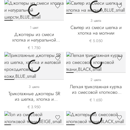
3 цвета
Свитер из смеси шелка и
1 цвет
хлопка на молнии
Джоггеры из смеси
хлопка и натуральной
€ 5.050
шерсти
€ 1.750
2 цвета
Легкая трикотажная куртка
3 цвета
из смесовой хлопковой
Трикотажные джоггеры SR
ткани
из шелка, хлопка и
€ 1.650
матовой крокодиловой
€ 3.950
кожи