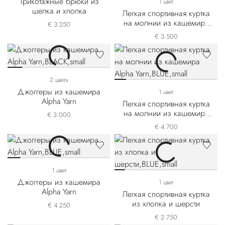
Трикотажные брюки из
1 цвет
шелка и хлопка
Легкая спортивная куртка
на молнии из кашемира
€ 3.250
Alpha Yarn
€ 3.500
2 цвета
Джоггеры из кашемира
1 цвет
Alpha Yarn
Легкая спортивная куртка
на молнии из кашемира
€ 3.000
Alpha Yarn
€ 4.700
1 цвет
Джоггеры из кашемира
1 цвет
Alpha Yarn
Легкая спортивная куртка
из хлопка и шерсти
€ 4.250
€ 2.750