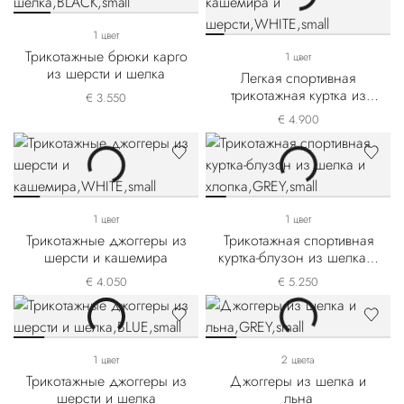
1 цвет
Трикотажные брюки карго
1 цвет
из шерсти и шелка
Легкая спортивная
трикотажная куртка из
€ 3.550
кашемира и шерсти
€ 4.900
1 цвет
1 цвет
Трикотажные джоггеры из
Трикотажная спортивная
шерсти и кашемира
куртка-блузон из шелка и
хлопка
€ 4.050
€ 5.250
1 цвет
2 цвета
Трикотажные джоггеры из
Джоггеры из шелка и
шерсти и шелка
льна