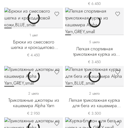
крокодиловой кожи
€ 6.450
1 цвет
Брюки из смесового
5 цвета
шелка и крокодиловой
Легкая спортивная
кожи
трикотажная куртка из
€ 4.450
кашемира Alpha Yarn
€ 3.450
2 цвета
2 цвета
Трикотажные джоггеры из
Легкая трикотажная куртка
кашемира Alpha Yarn
для бега из кашемира
Alpha Yarn
€ 2.950
€ 3.500