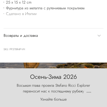
25 x 15 x 12 cm
Фурнитура из металла с рутениевым покрытием
Сделано в Италии
Возвраты и доставка
SKU: PP378R4P-VH
Осень-Зима 2026
Восьмая глава проекта Stefano Ricci Explorer
переносит нас к последнему рубежу
....
первозданного мира, где ветер с
Узнайте больше
первобытной яростью ваяет ландшафт, а пики