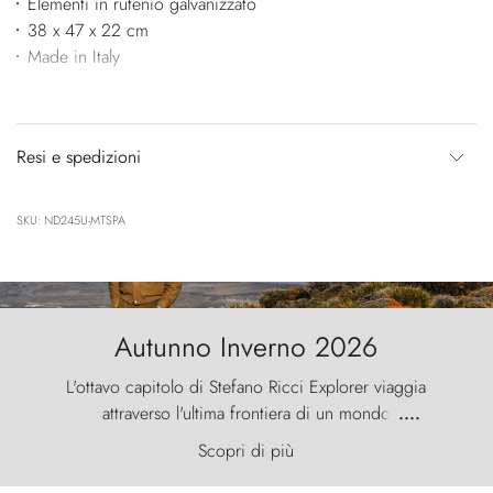
Elementi in rutenio galvanizzato
38 x 47 x 22 cm
Made in Italy
Resi e spedizioni
SKU: ND245U-MTSPA
Autunno Inverno 2026
L'ottavo capitolo di Stefano Ricci Explorer viaggia
attraverso l'ultima frontiera di un mondo
....
primordiale, dove il vento scolpisce la natura con
Scopri di più
furia ancestrale e le Torres del Paine sfidano il
cielo come sentinelle di pietra.