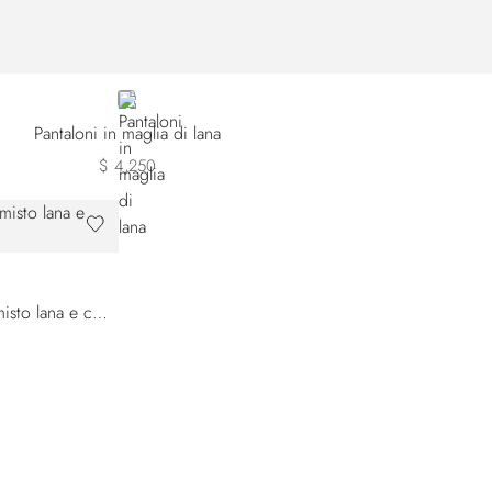
BLUE
Pantaloni in maglia di lana
$ 4,250
Blouson da jogging in maglia misto lana e cashmere