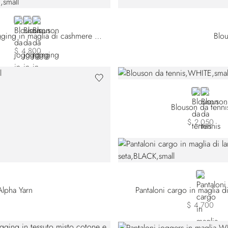
BLUE W26102-161
BLUE W26102-189
WHITE
Blouson da jogging in maglia di cashmere Alpha Yarn
Blou
$ 4,800
WHITE
BLUE
Blouson da tenni
$ 2,050
89
BLACK
Alpha Yarn
Pantaloni cargo in maglia di
$ 4,700