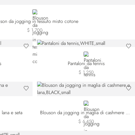
BLUE
son da jogging in tessuto misto cotone
$ 1,700
WHITE
s
Pantaloni da tennis
$ 1,250
BLACK
 lana e seta
Blouson da jogging in maglia di cashmere e lana
$ 6,450