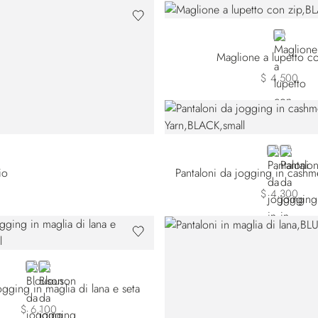
BLACK
Maglione a lupetto c
$ 4,500
BLACK
VIOLET
io
Pantaloni da jogging in cashm
$ 4,300
BLACK
BLUE
gging in maglia di lana e seta
$ 6,100