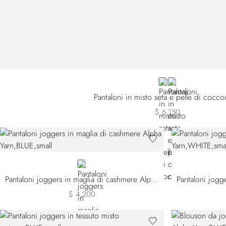
BLACK
WHITE
Pantaloni in misto seta e pelle di coccod
$ 6,150
BLUE
Pantaloni joggers in maglia di cashmere Alpha Yarn
$ 4,200