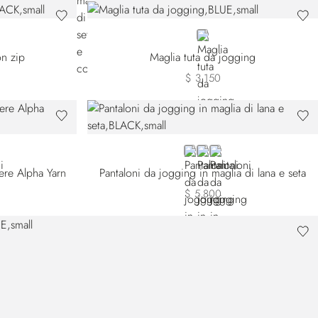
BLUE
on zip
Maglia tuta da jogging
$ 3,150
BLACK
BLUE
GREEN
ere Alpha Yarn
Pantaloni da jogging in maglia di lana e seta
$ 5,800