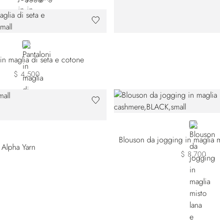
WHITE
 in maglia di seta e cotone
$ 4,500
BLACK
 Alpha Yarn
$ 8,700