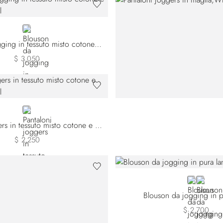
BLACK
Blouson da jogging in tessuto misto cotone e seta
$ 3,050
BLACK
Pantaloni joggers in tessuto misto cotone e seta
$ 2,250
BLACK
BLUE
Blouson da jogging in p
$ 2,700