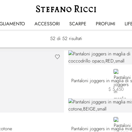
Tute Sportive
IGLIAMENTO
ACCESSORI
SCARPE
PROFUMI
LIF
52
di 52 risultati
RED
$ 5,450
BEIGE
 cotone