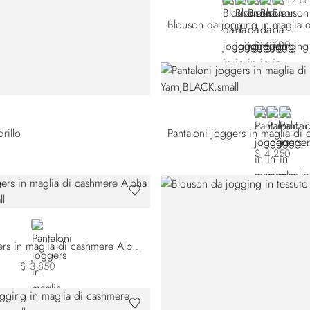
BLACK
BLUE W25302-
BLUE W2530
BLUE W25
BROWN
+2 co
$ 4,600
BLACK
BLUE W2
BRO
rillo
$ 4,250
WHITE
Pantaloni joggers in maglia di cashmere Alpha Yarn
$ 3,850