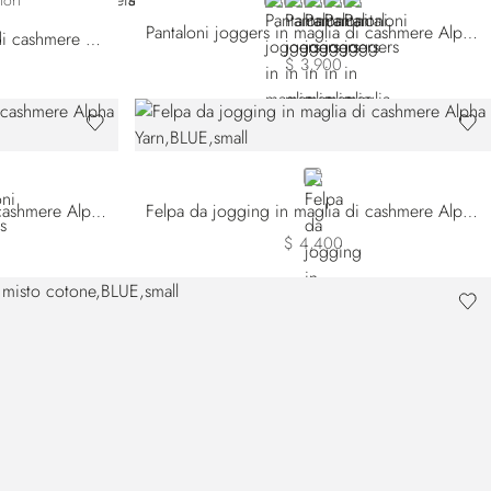
184
2-186
302-198
 W25302-243
BLACK
BLUE W25302-184
BLUE W25302-198
BROWN
GREEN
lori
Pantaloni joggers in maglia di cashmere Alpha Yarn
Blouson da jogging in maglia di cashmere Alpha Yarn
$ 3,900
5302-184
WN
BLUE
Pantaloni joggers in maglia di cashmere Alpha Yarn
Felpa da jogging in maglia di cashmere Alpha Yarn
$ 4,400