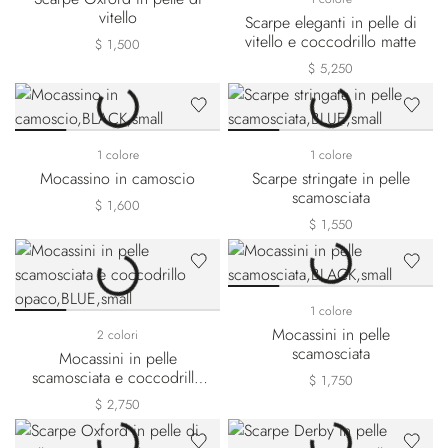
vitello
Scarpe eleganti in pelle di
vitello e coccodrillo matte
$ 1,500
$ 5,250
1 colore
1 colore
Mocassino in camoscio
Scarpe stringate in pelle
scamosciata
$ 1,600
$ 1,550
1 colore
Mocassini in pelle
2 colori
scamosciata
Mocassini in pelle
scamosciata e coccodrillo
$ 1,750
opaco
$ 2,750