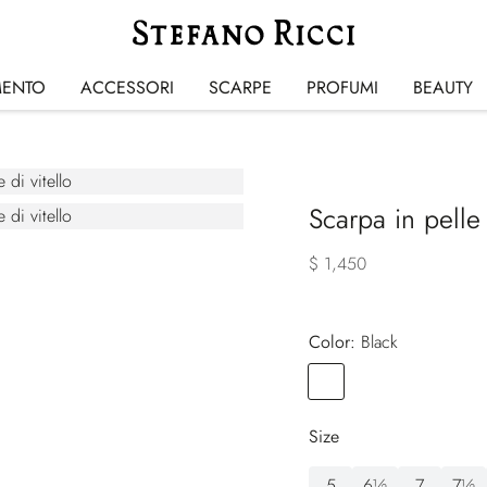
MENTO
ACCESSORI
SCARPE
PROFUMI
BEAUTY
Scarpa in pelle 
$ 1,450
Color:
black
Color
BLACK
Size
5
6½
7
7½