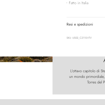
Fatto in Italia
Resi e spedizioni
SKU: US02_C2115-VTV
L'ottavo capitolo di St
un mondo primordiale, d
Torres del P